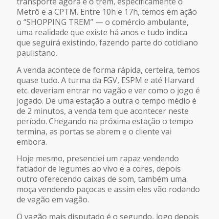
transporte agora é o trem, especificamente o
Metrô e a CPTM. Entre 10h e 17h, temos em ação
o “SHOPPING TREM” — o comércio ambulante,
uma realidade que existe há anos e tudo indica
que seguirá existindo, fazendo parte do cotidiano
paulistano.
A venda acontece de forma rápida, certeira, temos
quase tudo. A turma da FGV, ESPM e até Harvard
etc. deveriam entrar no vagão e ver como o jogo é
jogado. De uma estação a outra o tempo médio é
de 2 minutos, a venda tem que acontecer neste
período. Chegando na próxima estação o tempo
termina, as portas se abrem e o cliente vai
embora.
Hoje mesmo, presenciei um rapaz vendendo
fatiador de legumes ao vivo e a cores, depois
outro oferecendo caixas de som, também uma
moça vendendo paçocas e assim eles vão rodando
de vagão em vagão.
O vagão mais disputado é o segundo, logo depois