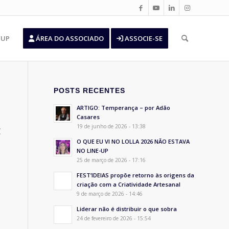
’UP
ÁREA DO ASSOCIADO
ASSOCIE-SE
POSTS RECENTES
ARTIGO: Temperança – por Adão
Casares
19 de junho de 2026 - 13:38
C
O QUE EU VI NO LOLLA 2026 NÃO ESTAVA
NO LINE-UP
25 de março de 2026 - 17:16
FEST’IDEIAS propõe retorno às origens da
criação com a Criatividade Artesanal
9 de março de 2026 - 14:46
Liderar não é distribuir o que sobra
24 de fevereiro de 2026 - 15:54