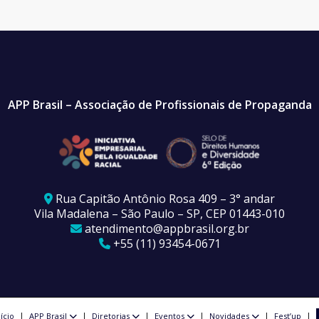
APP Brasil – Associação de Profissionais de Propaganda
Rua Capitão Antônio Rosa 409 – 3° andar
Vila Madalena – São Paulo – SP, CEP 01443-010
atendimento@appbrasil.org.br
+55 (11) 93454-0671
nício
APP Brasil
Diretorias
Eventos
Novidades
Fest’up