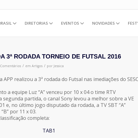
BRASIL
DIRETORIAS
EVENTOS
NOVIDADES
FEST
A 3ª RODADA TORNEIO DE FUTSAL 2016
/
/
 Comentários
em
Artigos
por
Jessica
 APP realizou a 3ª rodada do Futsal nas imediações do SES
to a equipe Luz “A” venceu por 10 x 04 o time RTV
a segunda partida, o canal Sony levou a melhor sobre a VE
 01 e, no último jogo disputado da rodada, a TV SBT “A”
“B” por 11 x 03.
classificação completa: