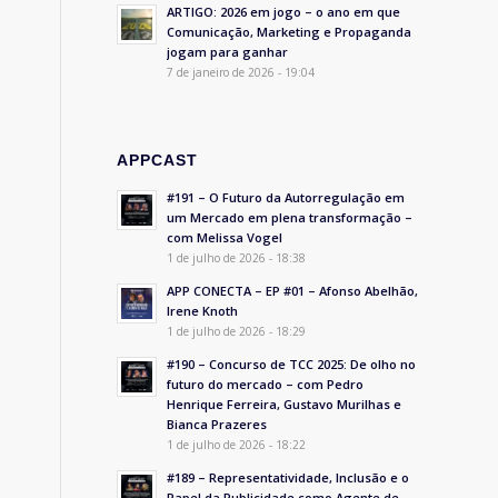
ARTIGO: 2026 em jogo – o ano em que
Comunicação, Marketing e Propaganda
jogam para ganhar
7 de janeiro de 2026 - 19:04
–
APPCAST
#191 – O Futuro da Autorregulação em
um Mercado em plena transformação –
com Melissa Vogel
1 de julho de 2026 - 18:38
APP CONECTA – EP #01 – Afonso Abelhão,
Irene Knoth
1 de julho de 2026 - 18:29
#190 – Concurso de TCC 2025: De olho no
futuro do mercado – com Pedro
Henrique Ferreira, Gustavo Murilhas e
Bianca Prazeres
1 de julho de 2026 - 18:22
#189 – Representatividade, Inclusão e o
Papel da Publicidade como Agente de