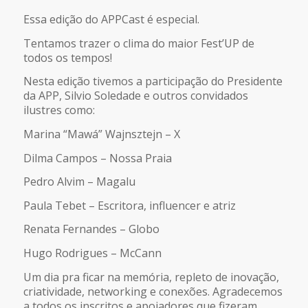
FEED RSS
Essa edição do APPCast é especial.
LINK
Tentamos trazer o clima do maior Fest’UP de
todos os tempos!
INCORPORAR
Nesta edição tivemos a participação do Presidente
da APP, Silvio Soledade e outros convidados
ilustres como:
Marina “Mawá” Wajnsztejn – X
Dilma Campos – Nossa Praia
Pedro Alvim – Magalu
Paula Tebet – Escritora, influencer e atriz
Renata Fernandes – Globo
Hugo Rodrigues – McCann
Um dia pra ficar na memória, repleto de inovação,
criatividade, networking e conexões. Agradecemos
a todos os inscritos e apoiadores que fizeram