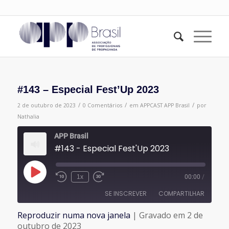
#143 – Especial Fest’Up 2023
/
/
/
2 de outubro de 2023
0 Comentários
em
APPCAST
APP Brasil
por
Nathalia
APP Brasil
#143 - Especial Fest'Up 2023
Reproduzir
1x
00:00
/
episódio
SE INSCREVER
COMPARTILHAR
Reproduzir numa nova janela
|
Gravado em 2 de
COMPARTILHAR
outubro de 2023