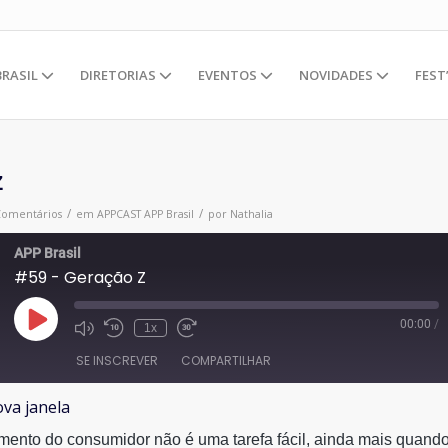
BRASIL
DIRETORIAS
EVENTOS
NOVIDADES
FEST
Z
/
/
Comentários
em
APPCAST
APP Brasil
por
Nathalia
APP Brasil
#59 - Geração Z
00:00
/
Reproduzir
1x
episódio
SE INSCREVER
COMPARTILHAR
va janela
ento do consumidor não é uma tarefa fácil, ainda mais quand