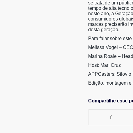
se trata de um públi
LINK
tempo de alta tecnol
neste ano, a Geração
consumidores globais
INCORPORAR
marcas precisarão in
desta geração.
Para falar sobre est
Melissa Vogel – CEO
Marina Roale – Hea
Host: Mari Cruz
APPCasters: Silovio
Edição, montagem e 
Compartilhe esse p