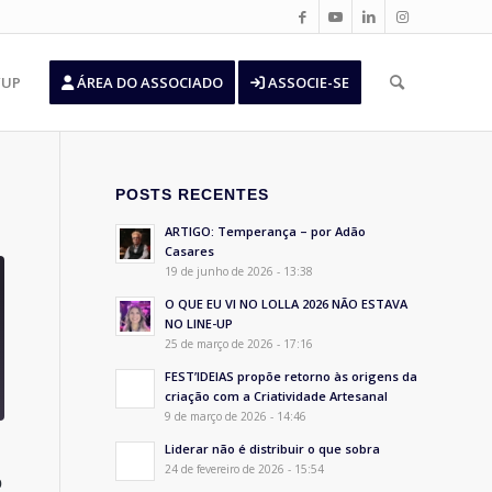
’UP
ÁREA DO ASSOCIADO
ASSOCIE-SE
POSTS RECENTES
ARTIGO: Temperança – por Adão
Casares
19 de junho de 2026 - 13:38
O QUE EU VI NO LOLLA 2026 NÃO ESTAVA
NO LINE-UP
25 de março de 2026 - 17:16
FEST’IDEIAS propõe retorno às origens da
criação com a Criatividade Artesanal
9 de março de 2026 - 14:46
Liderar não é distribuir o que sobra
24 de fevereiro de 2026 - 15:54
o