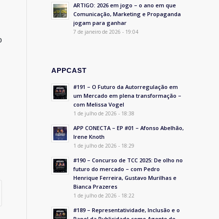
ARTIGO: 2026 em jogo – o ano em que
Comunicação, Marketing e Propaganda
jogam para ganhar
7 de janeiro de 2026 - 19:04
o
APPCAST
#191 – O Futuro da Autorregulação em
um Mercado em plena transformação –
com Melissa Vogel
1 de julho de 2026 - 18:38
APP CONECTA – EP #01 – Afonso Abelhão,
Irene Knoth
1 de julho de 2026 - 18:29
#190 – Concurso de TCC 2025: De olho no
futuro do mercado – com Pedro
Henrique Ferreira, Gustavo Murilhas e
Bianca Prazeres
1 de julho de 2026 - 18:22
#189 – Representatividade, Inclusão e o
Papel da Publicidade como Agente de