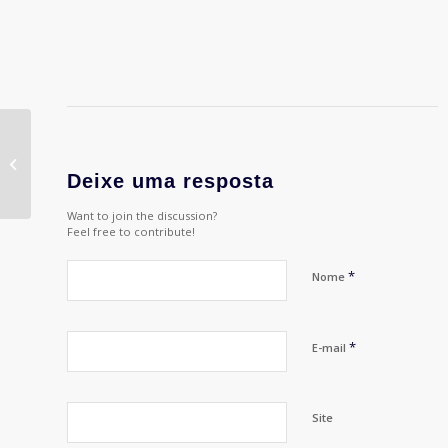
APP BRASIL REALIZA
PRIMEIRA EDIÇÃO DO
BANHO DE
Deixe uma resposta
DIVERSIDADE
Want to join the discussion?
Feel free to contribute!
*
Nome
*
E-mail
Site