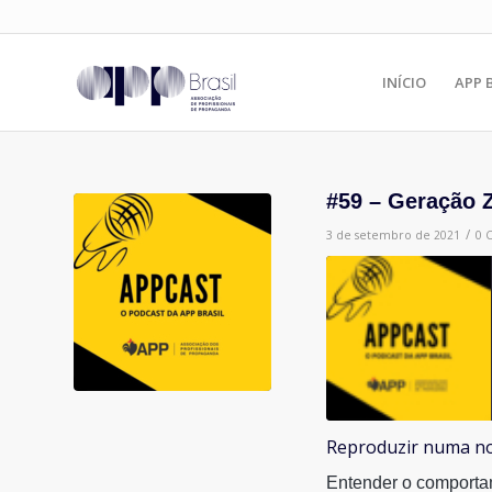
INÍCIO
APP 
#59 – Geração 
/
3 de setembro de 2021
0 
Reproduzir numa no
COMPARTILHAR
Entender o comportam
FEED RSS