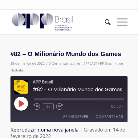
#82 – O Milionário Mundo dos Games
/
/
/
28 de março de 2022
0 Comentários
em
APPCAST
APP Brasil
por
Nathalia
APP Brasil
#82 - O Milionário Mundo dos Games
Reproduzir
1x
00:00
/
episódio
SE INSCREVER
COMPARTILHAR
Reproduzir numa nova janela
|
Gravado em 14 de
COMPARTILHAR
fevereiro de 2022