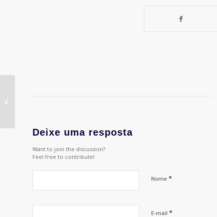
Levanta, me serve um
café que o mundo
acabou
Deixe uma resposta
Want to join the discussion?
Feel free to contribute!
*
Nome
*
E-mail