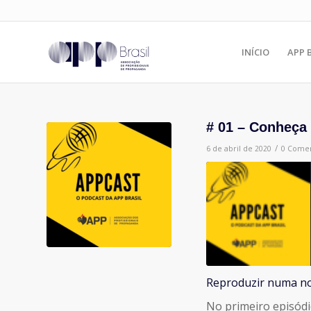
INÍCIO
APP 
# 01 – Conheça
/
6 de abril de 2020
0 Comen
Reproduzir numa no
COMPARTILHAR
No primeiro episódi
FEED RSS