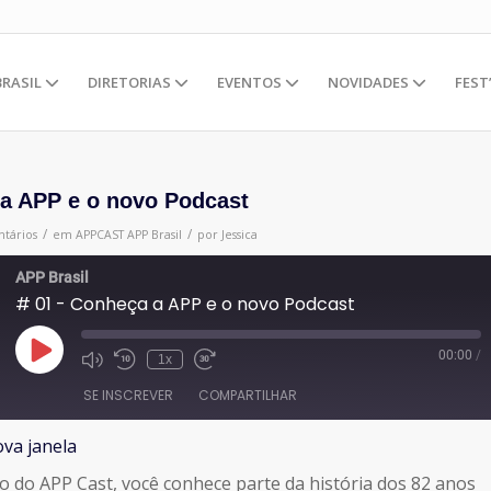
BRASIL
DIRETORIAS
EVENTOS
NOVIDADES
FEST
 a APP e o novo Podcast
/
/
tários
em
APPCAST
APP Brasil
por
Jessica
APP Brasil
# 01 - Conheça a APP e o novo Podcast
00:00
/
Reproduzir
1x
episódio
SE INSCREVER
COMPARTILHAR
va janela
o do APP Cast, você conhece parte da história dos 82 anos