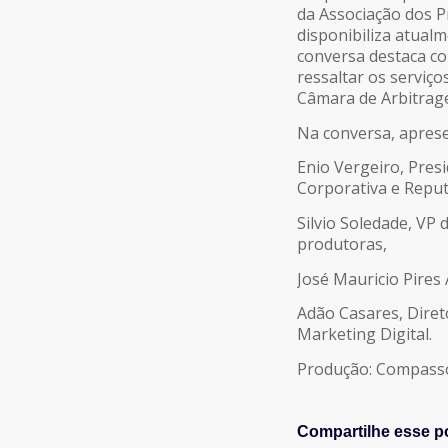
da Associação dos P
LINK
disponibiliza atual
conversa destaca c
ressaltar os serviço
INCORPORAR
Câmara de Arbitrag
Na conversa, aprese
Enio Vergeiro, Pres
Corporativa e Repu
Silvio Soledade, VP
produtoras,
José Mauricio Pires
Adão Casares, Dire
Marketing Digital.
Produção: Compass
Compartilhe esse p