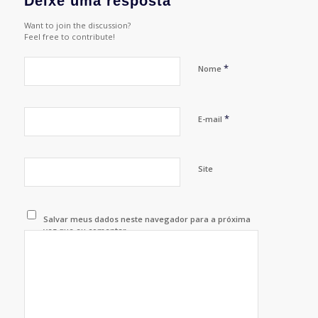
Deixe uma resposta
Want to join the discussion?
Feel free to contribute!
*
Nome
*
E-mail
Site
Salvar meus dados neste navegador para a próxima
vez que eu comentar.