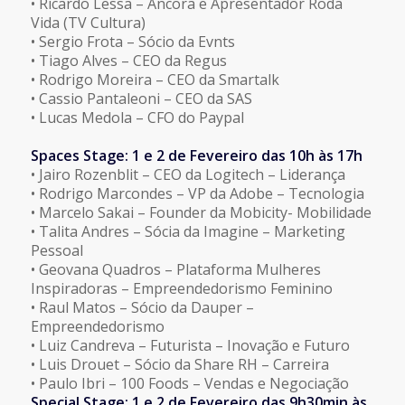
• Ricardo Lessa – Âncora e Apresentador Roda
Vida (TV Cultura)
• Sergio Frota – Sócio da Evnts
• Tiago Alves – CEO da Regus
• Rodrigo Moreira – CEO da Smartalk
• Cassio Pantaleoni – CEO da SAS
• Lucas Medola – CFO do Paypal
Spaces Stage: 1 e 2 de Fevereiro das 10h às 17h
• Jairo Rozenblit – CEO da Logitech – Liderança
• Rodrigo Marcondes – VP da Adobe – Tecnologia
• Marcelo Sakai – Founder da Mobicity- Mobilidade
• Talita Andres – Sócia da Imagine – Marketing
Pessoal
• Geovana Quadros – Plataforma Mulheres
Inspiradoras – Empreendedorismo Feminino
• Raul Matos – Sócio da Dauper –
Empreendedorismo
• Luiz Candreva – Futurista – Inovação e Futuro
• Luis Drouet – Sócio da Share RH – Carreira
• Paulo Ibri – 100 Foods – Vendas e Negociação
Special Stage: 1 e 2 de Fevereiro das 9h30min às