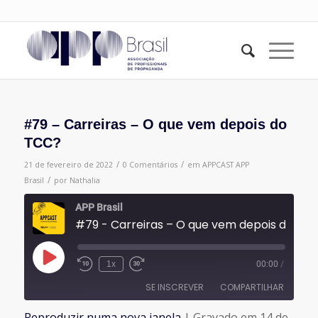
#79 – Carreiras – O que vem depois do
TCC?
/
/
21 de fevereiro de 2022
0 Comentários
em
APPCAST
APP
/
Brasil
por
Nathalia
APP Brasil
#79 - Carreiras – O que vem depois do TCC?
Reproduzir
1x
00:00
/
episódio
SE INSCREVER
COMPARTILHAR
Reproduzir numa nova janela
|
Gravado em 14 de