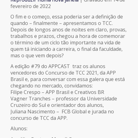
COMPARTILHAR
fevereiro de 2022
FEED RSS
O fim e o começo, essa poderia ser a definição de
LINK
quando – finalmente – apresentamos o TCC.
Depois de longos anos de noites em claro, provas,
trabalhos e prazos, chegou a hora de comemorar
INCORPORAR
o término de um ciclo tão importante na vida de
quem tá iniciando a carreira, o final da faculdade,
mas o que vem depois?
A edição #79 do APPCAST traz os alunos
vencedores do Concurso de TCC 2021, da APP
Brasil e, para conversar com essa galera que está
chegando no mercado, convidamos:
Filipe Crespo – APP Brasil e Creativos BR
Vagner Tranches – professor da Universidade
Cruzeiro do Sul e orientador dos alunos,
Juliana Nascimento – FCB Global e jurada no
concurso de TCC da APP.
Alunos: