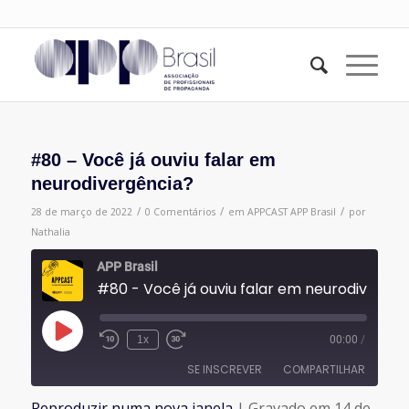
#80 – Você já ouviu falar em
neurodivergência?
/
/
/
28 de março de 2022
0 Comentários
em
APPCAST
APP Brasil
por
Nathalia
APP Brasil
#80 - Você já ouviu falar em neurodivergência?
Reproduzir
1x
00:00
/
episódio
SE INSCREVER
COMPARTILHAR
Reproduzir numa nova janela
|
Gravado em 14 de