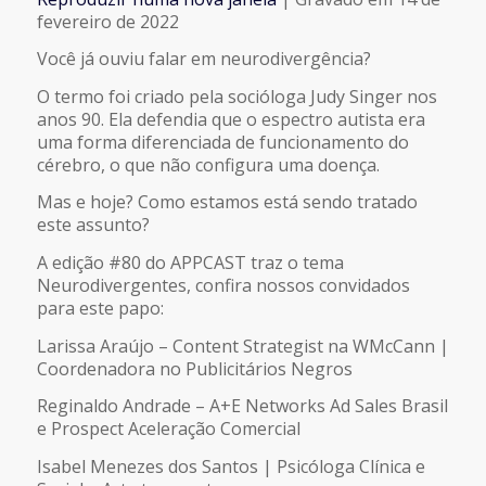
COMPARTILHAR
fevereiro de 2022
FEED RSS
Você já ouviu falar em neurodivergência?
LINK
O termo foi criado pela socióloga Judy Singer nos
anos 90. Ela defendia que o espectro autista era
INCORPORAR
uma forma diferenciada de funcionamento do
cérebro, o que não configura uma doença.
Mas e hoje? Como estamos está sendo tratado
este assunto?
A edição #80 do APPCAST traz o tema
Neurodivergentes, confira nossos convidados
para este papo:
Larissa Araújo – Content Strategist na WMcCann |
Coordenadora no Publicitários Negros
Reginaldo Andrade – A+E Networks Ad Sales Brasil
e Prospect Aceleração Comercial
Isabel Menezes dos Santos | Psicóloga Clínica e