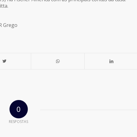
tta.
OR Grego
0
RESPOSTAS