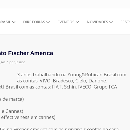
BRASIL
DIRETORIAS
EVENTOS
NOVIDADES
FEST
to Fischer America
/
igos
por
Jessica
3 anos trabalhando na Young&Rubican Brasil com
as contas: VIVO, Bradesco, Cielo, Danone.
t Brasil com as contas: FIAT, Schin, IVECO, Grupo FCA
a de marca)
o e Cannes)
, effectiveness em cannes)
 na Fischer America com as principais contas da casa: