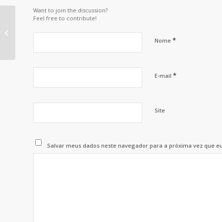
Want to join the discussion?
Feel free to contribute!
As Grandes Sacadas de Marketing
do Brasil 2016
*
Nome
*
E-mail
Site
Salvar meus dados neste navegador para a próxima vez que e