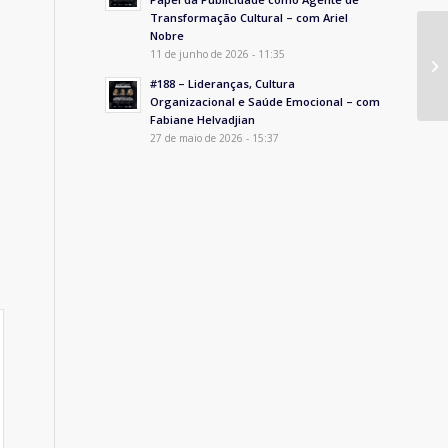
Transformação Cultural – com Ariel
Nobre
La
11 de junho de 2026 - 11:35
da
#188 – Lideranças, Cultura
Organizacional e Saúde Emocional – com
Fabiane Helvadjian
27 de maio de 2026 - 15:37