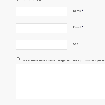
Feel free to contribute!
*
Nome
*
E-mail
Site
Salvar meus dados neste navegador para a próxima vez que e