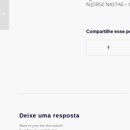
N.JORGE NASTAS – C
Inscrições para o 21º
Festival Mundial de
Publicidade de
Gramado vão até...
Compartilhe esse p
Deixe uma resposta
Want to join the discussion?