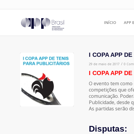
INÍCIO
APP 
I COPA APP DE
/
29 de maio de 2017
0 Com
I COPA APP DE
O evento tem como o
competições que of
comunicação. Poderã
Publicidade, desde 
As partidas serão di
Disputas: