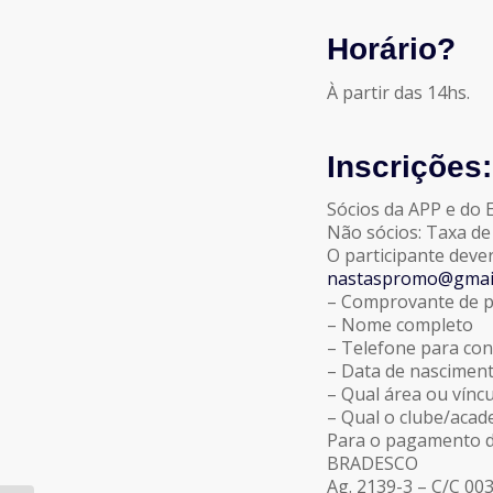
Horário?
À partir das 14hs.
Inscrições:
Sócios da APP e do E.
Não sócios: Taxa de 
O participante deve
nastaspromo@gmai
– Comprovante de p
– Nome completo
– Telefone para con
– Data de nascimen
– Qual área ou vínc
– Qual o clube/acad
Para o pagamento da
BRADESCO
Ag. 2139-3 – C/C 00