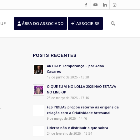
’UP
ÁREA DO ASSOCIADO
ASSOCIE-SE
POSTS RECENTES
ARTIGO: Temperança – por Adão
Casares
19 de junho de 2026 - 13:38
O QUE EU VI NO LOLLA 2026 NÃO ESTAVA
NO LINE-UP
25 de março de 2026 - 17:16
.
FEST’IDEIAS propõe retorno às origens da
criação com a Criatividade Artesanal
9 de março de 2026 - 14:46
Liderar não é distribuir o que sobra
24 de fevereiro de 2026 - 15:54