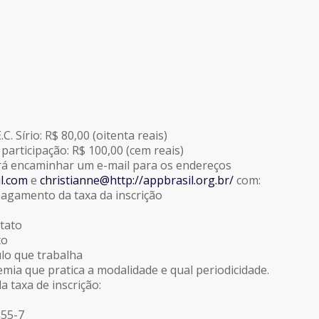
C. Sírio: R$ 80,00 (oitenta reais)
participação: R$ 100,00 (cem reais)
rá encaminhar um e-mail para os endereços
l.com
e
christianne@http://appbrasil.org.br/
com:
agamento da taxa da inscrição
tato
to
ulo que trabalha
emia que pratica a modalidade e qual periodicidade.
 taxa de inscrição:
355-7