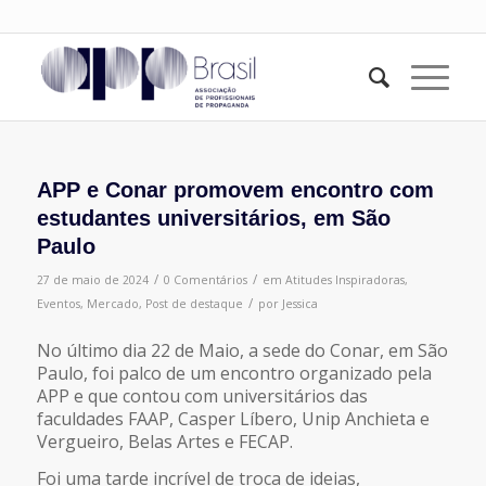
APP e Conar promovem encontro com
estudantes universitários, em São
Paulo
/
/
27 de maio de 2024
0 Comentários
em
Atitudes Inspiradoras
,
/
Eventos
,
Mercado
,
Post de destaque
por
Jessica
No último dia 22 de Maio, a sede do Conar, em São
Paulo, foi palco de um encontro organizado pela
APP e que contou com universitários das
faculdades FAAP, Casper Líbero, Unip Anchieta e
Vergueiro, Belas Artes e FECAP.
Foi uma tarde incrível de troca de ideias,