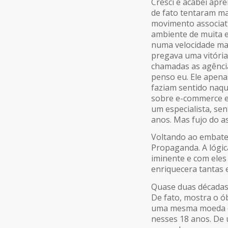
Cresci e acabei apr
de fato tentaram ma
movimento associativ
ambiente de muita 
numa velocidade ma
pregava uma vitória 
chamadas as agênci
penso eu. Ele apenas
faziam sentido naqu
sobre e-commerce e 
um especialista, sen
anos. Mas fujo do a
Voltando ao embate d
Propaganda. A lógic
iminente e com eles
enriquecera tantas 
Quase duas décadas 
De fato, mostra o ó
uma mesma moeda ou
nesses 18 anos. De 