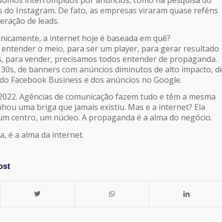
somos interrompidos por anúncios, como na pesquisa do
s do Instagram. De fato, as empresas viraram quase reféns
eração de leads.
ronicamente, a internet hoje é baseada em quê?
ntender o meio, para ser um player, para gerar resultado
s, para vender, precisamos todos entender de propaganda.
 30s, de banners com anúncios diminutos de alto impacto, d
a do Facebook Business e dos anúncios no Google.
2022. Agências de comunicação fazem tudo e têm a mesma
ou uma briga que jamais existiu. Mas e a internet? Ela
m centro, um núcleo. A propaganda é a alma do negócio.
, é a alma da internet.
ost