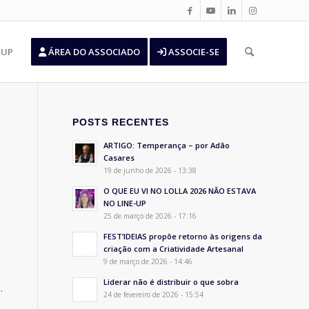
’UP
ÁREA DO ASSOCIADO
ASSOCIE-SE
POSTS RECENTES
ARTIGO: Temperança – por Adão
Casares
19 de junho de 2026 - 13:38
O QUE EU VI NO LOLLA 2026 NÃO ESTAVA
NO LINE-UP
25 de março de 2026 - 17:16
FEST’IDEIAS propõe retorno às origens da
criação com a Criatividade Artesanal
9 de março de 2026 - 14:46
Liderar não é distribuir o que sobra
.
24 de fevereiro de 2026 - 15:54