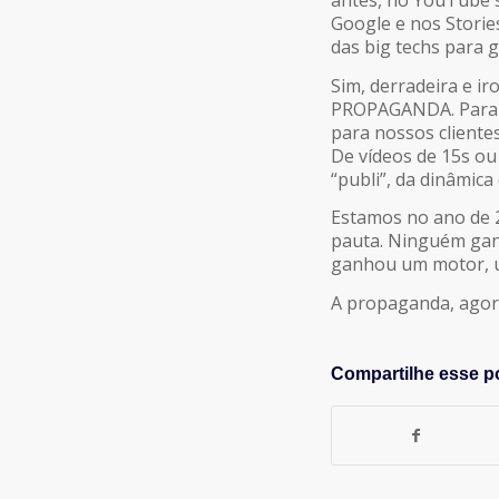
antes, no YouTube 
Google e nos Storie
das
big techs
para g
Sim, derradeira e i
PROPAGANDA. Para e
para nossos cliente
De vídeos de 15s ou
“publi”, da dinâmic
Estamos no ano de 
pauta. Ninguém ganh
ganhou um motor, u
A propaganda, agora
Compartilhe esse p