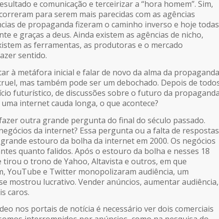
resultado e comunicação e terceirizar a “hora homem”. Sim,
s correram para serem mais parecidas com as agências
ências de propaganda fizeram o caminho inverso e hoje todas
nte e graças a deus. Ainda existem as agências de nicho,
xistem as ferramentas, as produtoras e o mercado
azer sentido.
ar à metáfora inicial e falar de novo da alma da propaganda
 cruel, mas também pode ser um debochado. Depois de todo
ício futurístico, de discussões sobre o futuro da propagand
e uma internet cauda longa, o que acontece?
 fazer outra grande pergunta do final do século passado.
negócios da internet? Essa pergunta ou a falta de respostas
 grande estouro da bolha da internet em 2000. Os negócios
tes quanto falidos. Após o estouro da bolha e nesses 18
tirou o trono de Yahoo, Altavista e outros, em que
m, YouTube e Twitter monopolizaram audiência, um
e mostrou lucrativo. Vender anúncios, aumentar audiência,
s caros.
ídeo nos portais de notícia é necessário ver dois comerciais