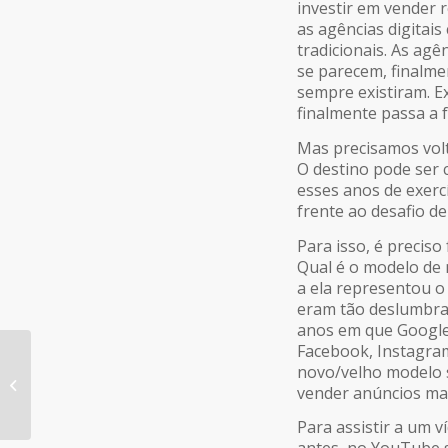
investir em vender 
as agências digitai
tradicionais. As ag
se parecem, finalme
sempre existiram. E
finalmente passa a f
Mas precisamos volt
O destino pode ser
esses anos de exerc
frente ao desafio d
Para isso, é preciso
Qual é o modelo de 
a ela representou o
eram tão deslumbran
anos em que Google 
Facebook, Instagra
WORKSHOP BANHO DE
novo/velho modelo s
GESTÃO DA APP
vender anúncios mai
BRASIL TRAZ GRANDES
NOMES PARA DISCUTIR
Para assistir a um v
GESTÃO...