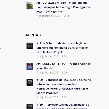
ARTIGO: 2026 em jogo – o ano em que
Comunicação, Marketing e Propaganda
jogam para ganhar
7 de janeiro de 2026 - 19:04
APPCAST
#191 – O Futuro da Autorregulação em
,
um Mercado em plena transformação –
com Melissa Vogel
1 de julho de 2026 - 18:38
APP CONECTA – EP #01 – Afonso Abelhão,
Irene Knoth
1 de julho de 2026 - 18:29
#190 – Concurso de TCC 2025: De olho no
futuro do mercado – com Pedro
Henrique Ferreira, Gustavo Murilhas e
Bianca Prazeres
1 de julho de 2026 - 18:22
#189 – Representatividade, Inclusão e o
Papel da Publicidade como Agente de