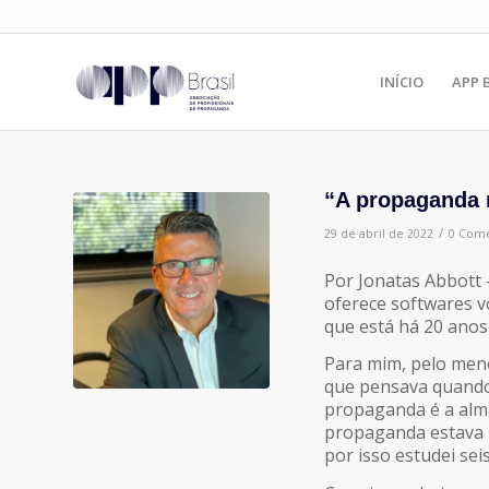
INÍCIO
APP 
“A propaganda 
/
29 de abril de 2022
0 Come
Por
Jonatas Abbott 
oferece softwares v
que está há 20 anos
Para mim, pelo menos
que pensava quando 
propaganda é a alma
propaganda estava m
por isso estudei se