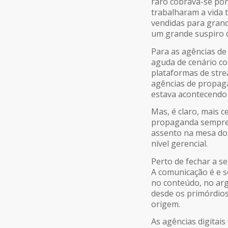
raro cobrava-se po
trabalharam a vida
vendidas para grand
um grande suspiro de
Para as agências de
aguda de cenário co
plataformas de
str
agências de propag
estava acontecendo e
Mas, é claro, mais 
propaganda sempre 
assento na mesa do
nível gerencial.
Perto de fechar a se
A comunicação é e s
no conteúdo, no arg
desde os primórdios
origem.
As agências digitai