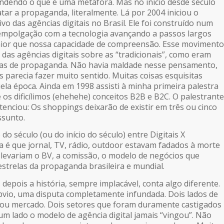
endendo o que é uma metáfora. Mas no início desde século
tar a propaganda, literalmente. Lá por 2004 iniciou o
o das agências digitais no Brasil. Ele foi construído num
empolgação com a tecnologia avançando a passos largos
ior que nossa capacidade de compreensão. Esse movimento
das agências digitais sobre as “tradicionais”, como eram
as de propaganda. Não havia maldade nesse pensamento,
 parecia fazer muito sentido. Muitas coisas esquisitas
ela época. Ainda em 1998 assisti à minha primeira palestra
os dificílimos (ehehehe) conceitos B2B e B2C. O palestrante
tenciou: Os shoppings deixarão de existir em três ou cinco
ssunto.
o século (ou do início do século) entre Digitais X
a é que jornal, TV, rádio, outdoor estavam fadados à morte
 levariam o BV, a comissão, o modelo de negócios que
estrelas da propaganda brasileira e mundial.
depois a história, sempre implacável, conta algo diferente.
bvio, uma disputa completamente infundada. Dois lados de
 mercado. Dois setores que foram duramente castigados
um lado o modelo de agência digital jamais “vingou”. Não