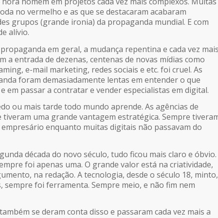
r hora homem em projetos cada vez mais complexos. Muitas
 toda no vermelho e as que se destacaram acabaram
es grupos (grande ironia) da propaganda mundial. E com
 alívio.
 propaganda em geral, a mudança repentina e cada vez mai
m a entrada de dezenas, centenas de novas mídias como
eaming
, e-mail marketing, redes sociais e etc. foi cruel. As
anda foram demasiadamente lentas em entender o que
 em passar a contratar e vender especialistas em digital.
cedo ou mais tarde todo mundo aprende. As agências de
tiveram uma grande vantagem estratégica. Sempre tivera
 empresário enquanto muitas digitais não passavam do
gunda década do novo século, tudo ficou mais claro e óbvio.
empre foi apenas uma. O grande valor está na criatividade,
umento, na redação. A tecnologia, desde o século 18, minto,
, sempre foi ferramenta. Sempre meio, e não fim nem
s também se deram conta disso e passaram cada vez mais a