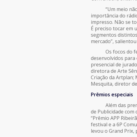
“Um meio não tira
importância do rádio,
impresso. Não se to
É preciso tocar em u
segmentos distintos
mercado”, salientou
Os focos do festi
desenvolvidos para 
presencial de jurad
diretora de Arte Sê
Criação da Artplan; 
Mesquita, diretor d
Prêmios especiais
Além das premiaçõ
de Publicidade com 
“Prêmio APP Ribeir
festival e a 6P Comu
levou o Grand Prix, 