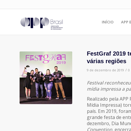
INÍCIO
APP 
FestGraf 2019 t
várias regiões
/
9 de dezembro de 2019
0
Festival reconhece
mídia impressa a pa
Realizado pela APP R
Mídia Impressa) tor
país. Em 2019, foram
grande festa de ent
dezembro, Dia Mund
Convention
, encerr