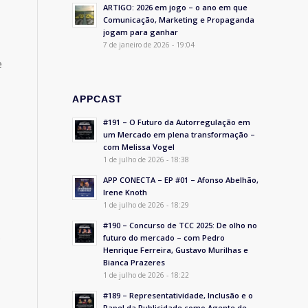
ARTIGO: 2026 em jogo – o ano em que
Comunicação, Marketing e Propaganda
jogam para ganhar
7 de janeiro de 2026 - 19:04
e
APPCAST
#191 – O Futuro da Autorregulação em
um Mercado em plena transformação –
com Melissa Vogel
1 de julho de 2026 - 18:38
APP CONECTA – EP #01 – Afonso Abelhão,
Irene Knoth
1 de julho de 2026 - 18:29
#190 – Concurso de TCC 2025: De olho no
s
futuro do mercado – com Pedro
Henrique Ferreira, Gustavo Murilhas e
Bianca Prazeres
1 de julho de 2026 - 18:22
#189 – Representatividade, Inclusão e o
Papel da Publicidade como Agente de