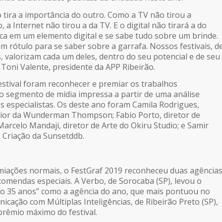
 a importância do outro. Como a TV não tirou a
 a Internet não tirou a da TV. E o digital não tirará a do
ca em um elemento digital e se sabe tudo sobre um brinde.
m rótulo para se saber sobre a garrafa. Nossos festivais, d
, valorizam cada um deles, dentro do seu potencial e de seu
 Toni Valente, presidente da APP Ribeirão.
val foram reconhecer e premiar os trabalhos
o segmento de mídia impressa a partir de uma análise
os especialistas. Os deste ano foram Camila Rodrigues,
nior da Wunderman Thompson; Fabio Porto, diretor de
Marcelo Mandaji, diretor de Arte do Okiru Studio; e Samir
e Criação da Sunsetddb.
es normais, o FestGraf 2019 reconheceu duas agência
comendas especiais. A Verbo, de Sorocaba (SP), levou o
ão 35 anos” como a agência do ano, que mais pontuou no
nicação com Múltiplas Inteligências, de Ribeirão Preto (SP),
prêmio máximo do festival.