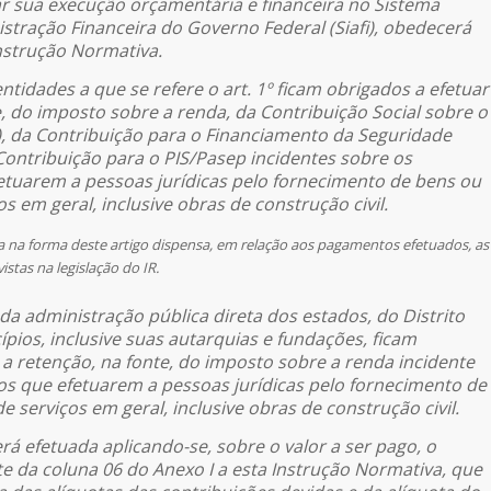
ar sua execução orçamentária e financeira no Sistema
stração Financeira do Governo Federal (Siafi), obedecerá
Instrução Normativa.
entidades a que se refere o art. 1º ficam obrigados a efetuar
e, do imposto sobre a renda, da Contribuição Social sobre o
), da Contribuição para o Financiamento da Seguridade
 Contribuição para o PIS/Pasep incidentes sobre os
tuarem a pessoas jurídicas pelo fornecimento de bens ou
s em geral, inclusive obras de construção civil.
a na forma deste artigo dispensa, em relação aos pagamentos efetuados, as
stas na legislação do IR.
 da administração pública direta dos estados, do Distrito
ípios, inclusive suas autarquias e fundações, ficam
 a retenção, na fonte, do imposto sobre a renda incidente
s que efetuarem a pessoas jurídicas pelo fornecimento de
 serviços em geral, inclusive obras de construção civil.
erá efetuada aplicando-se, sobre o valor a ser pago, o
e da coluna 06 do Anexo I a esta Instrução Normativa, que