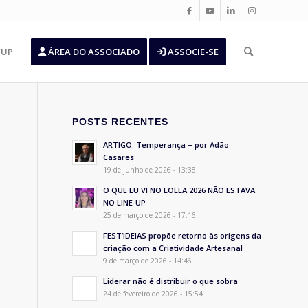
’UP
ÁREA DO ASSOCIADO
ASSOCIE-SE
POSTS RECENTES
ARTIGO: Temperança – por Adão
Casares
19 de junho de 2026 - 13:38
O QUE EU VI NO LOLLA 2026 NÃO ESTAVA
NO LINE-UP
25 de março de 2026 - 17:16
FEST’IDEIAS propõe retorno às origens da
criação com a Criatividade Artesanal
.
9 de março de 2026 - 14:46
Liderar não é distribuir o que sobra
24 de fevereiro de 2026 - 15:54