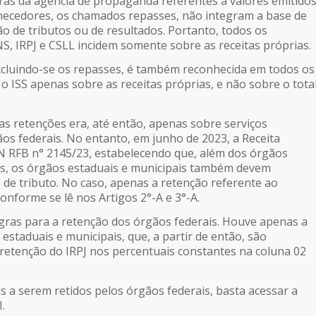
ras da agência de propaganda referentes a valores emitido
rnecedores, os chamados repasses, não integram a base de
ão de tributos ou de resultados. Portanto, todos os
S, IRPJ e CSLL incidem somente sobre as receitas próprias.
excluindo-se os repasses, é também reconhecida em todos os
o ISS apenas sobre as receitas próprias, e não sobre o tota
as retenções era, até então, apenas sobre serviços
os federais. No entanto, em junho de 2023, a Receita
IN RFB n° 2145/23, estabelecendo que, além dos órgãos
as, os órgãos estaduais e municipais também devem
 de tributo. No caso, apenas a retenção referente ao
onforme se lê nos Artigos 2°-A e 3°-A.
ras para a retenção dos órgãos federais. Houve apenas a
estaduais e municipais, que, a partir de então, são
 retenção do IRPJ nos percentuais constantes na coluna 02
s a serem retidos pelos órgãos federais, basta acessar a
.