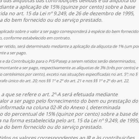
das alíquotas das contribuições devidas e da alíquota do
iante a aplicação de 15% (quinze por cento) sobre a base
ida no art. 15 da Lei nº 9.249, de 26 de dezembro de 1995,
a do bem fornecido ou do serviço prestado.
 aplicado sobre o valor a ser pago corresponderá à espécie do bem fornecido
o, conforme estabelecido em contrato.
 ser retido, será determinado mediante a aplicação da alíquota de 1% (um po
te a ser pago.
ns e da Contribuição para o PIS/Pasep a serem retidos serão determinados,
 montante a ser pago, respectivamente as alíquotas de 3% (três por cento) e
o centésimos por cento), exceto nas situações especificadas no art. 5º; no §
rafo único do art. 20; nos §§ 1º e 2º do art. 21 e nos §§ 1º e 2º do art. 22.
o a que se refere o art. 2º-A será efetuada mediante
valor a ser pago pelo fornecimento do bem ou prestação do
a informada na coluna 02-IR do Anexo I, determinada
o do percentual de 15% (quinze por cento) sobre a base de
na forma estabelecida pelo art. 15 da Lei nº 9.249, de 1995,
a do bem fornecido ou do serviço prestado.
etidos os valores correspondentes ao IR e às contribuições