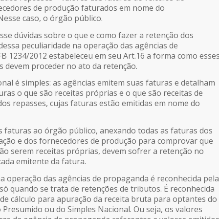
ecedores de produção faturados em nome do
Nesse caso, o órgão público.
se dúvidas sobre o que e como fazer a retenção dos
dessa peculiaridade na operação das agências de
FB 1234/2012 estabeleceu em seu Art.16 a forma como esse
s devem proceder no ato da retenção.
nal é simples: as agências emitem suas faturas e detalham
ras o que são receitas próprias e o que são receitas de
dos repasses, cujas faturas estão emitidas em nome do
s faturas ao órgão público, anexando todas as faturas dos
cação e dos fornecedores de produção para comprovar que
não serem receitas próprias, devem sofrer a retenção no
cada emitente da fatura.
na operação das agências de propaganda é reconhecida pela
 só quando se trata de retenções de tributos. É reconhecida
 cálculo para apuração da receita bruta para optantes do
o Presumido ou do Simples Nacional. Ou seja, os valores