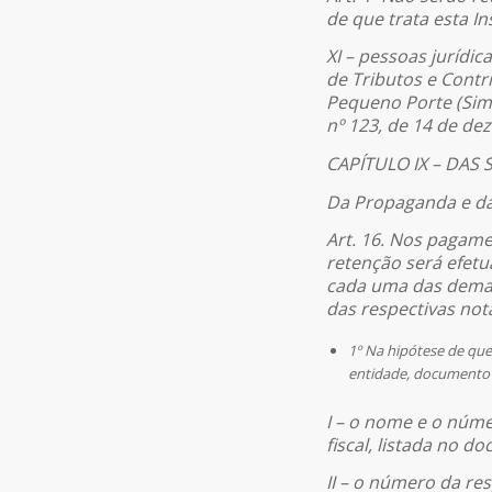
de que trata esta I
XI – pessoas jurídi
de Tributos e Cont
Pequeno Porte (Simp
nº 123, de 14 de de
CAPÍTULO IX – DAS 
Da Propaganda e da
Art. 16. Nos pagame
retenção será efetu
cada uma das demais
das respectivas nota
1º Na hipótese de que
entidade, documento 
I – o nome e o núm
fiscal, listada no 
II – o número da res