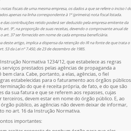
s notas fiscais de uma mesma empresa, os dados a que se refere o inciso I d
ados apenas na linha correspondente à 1ª (primeira) nota fiscal listada.
 e das contribuições retido poderá ser deduzido pela empresa emitente da
 do art. 9º, na proporção de suas receitas, devendo o comprovante anual de
 o art. 37 ser fornecido em nome de cada empresa beneficiária.
a deste artigo, implica a dispensa da retenção do IR na fonte de que trata o
 art. 53 da Lei nº 7.450, de 23 de dezembro de 1985.
Instrução Normativa 1234/12, que estabelece as regras
 serviços prestados pelas agências de propaganda a
 bem clara. Cabe, portanto, a elas, agências, o fiel
ras estabelecidas para o faturamento aos órgãos públicos
terminação do que é receita própria, de fato, e do que são
es da sua fatura e que se referem aos repasses, cujas
or terceiros, devem estar em nome do órgão público. E, ao
o órgão público, as agências não devem deixar de informar,
sto no art. 16 da Instrução Normativa.
 pontos importantes: