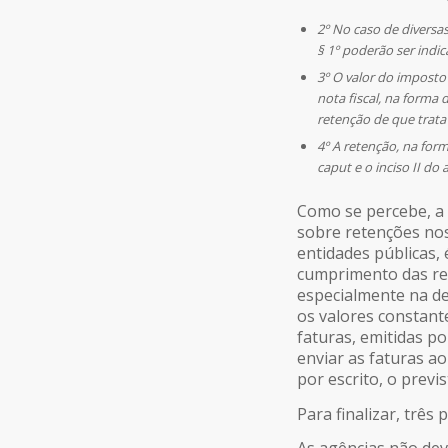
2º No caso de diversa
§ 1º poderão ser indic
3º O valor do imposto
nota fiscal, na forma
retenção de que trata
4º A retenção, na form
caput e o inciso II do
Como se percebe, a 
sobre retenções nos
entidades públicas, é
cumprimento das reg
especialmente na de
os valores constant
faturas, emitidas p
enviar as faturas a
por escrito, o previ
Para finalizar, três