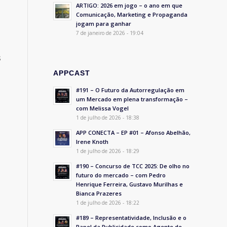
ARTIGO: 2026 em jogo – o ano em que
Comunicação, Marketing e Propaganda
jogam para ganhar
7 de janeiro de 2026 - 19:04
s
APPCAST
#191 – O Futuro da Autorregulação em
um Mercado em plena transformação –
com Melissa Vogel
1 de julho de 2026 - 18:38
APP CONECTA – EP #01 – Afonso Abelhão,
Irene Knoth
1 de julho de 2026 - 18:29
#190 – Concurso de TCC 2025: De olho no
futuro do mercado – com Pedro
Henrique Ferreira, Gustavo Murilhas e
Bianca Prazeres
1 de julho de 2026 - 18:22
#189 – Representatividade, Inclusão e o
Papel da Publicidade como Agente de