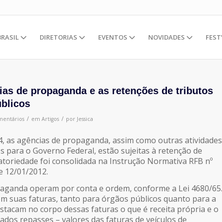
BRASIL
DIRETORIAS
EVENTOS
NOVIDADES
FEST
as de propaganda e as retenções de tributos
úblicos
/
/
mentários
em
Artigos
por
Jessica
, as agências de propaganda, assim como outras atividades
s para o Governo Federal, estão sujeitas à retenção de
gatoriedade foi consolidada na Instrução Normativa RFB nº
e 12/01/2012.
paganda operam por conta e ordem, conforme a Lei 4680/65
em suas faturas, tanto para órgãos públicos quanto para a
destacam no corpo dessas faturas o que é receita própria e o
dos repasses – valores das faturas de veículos de