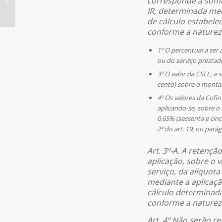
corresponde à soma 
base da criação
IR, determinada med
de cálculo estabelec
conforme a naturez
1º O percentual a ser
ou do serviço prestad
3º O valor da CSLL, a
cento) sobre o montan
4º Os valores da Cofi
aplicando-se, sobre o
0,65% (sessenta e cinc
2º do art. 19; no parág
Art. 3º-A. A retençã
aplicação, sobre o 
serviço, da alíquot
mediante a aplicaçã
cálculo determinada 
conforme a naturez
Art. 4º Não serão r