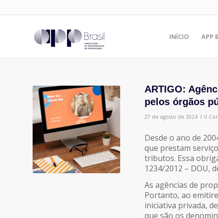
INÍCIO
APP 
ARTIGO: Agênci
pelos órgãos p
/
27 de agosto de 2024
0 Co
Desde o ano de 2004
que prestam serviço
tributos. Essa obri
1234/2012 – DOU, d
As agências de pro
Portanto, ao emitir
iniciativa privada, 
que são os denomina