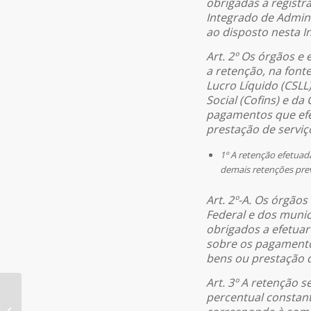
obrigadas a registr
Integrado de Admini
ao disposto nesta 
Art. 2º Os órgãos e 
a retenção, na font
Lucro Líquido (CSLL
Social (Cofins) e da
pagamentos que efe
prestação de serviço
1º A retenção efetuad
demais retenções previ
Art. 2º-A. Os órgãos
Federal e dos munic
obrigados a efetuar
sobre os pagamento
bens ou prestação de
Art. 3º A retenção s
percentual constant
ARTIGO: O Diverso é a