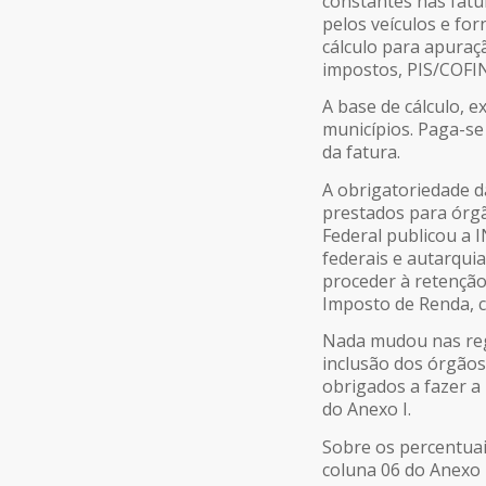
constantes nas fatu
pelos veículos e fo
cálculo para apuraç
impostos, PIS/COFIN
A base de cálculo, 
municípios. Paga-se 
da fatura.
A obrigatoriedade d
prestados para órgã
Federal publicou a 
federais e autarqui
proceder à retenção
Imposto de Renda, c
Nada mudou nas reg
inclusão dos órgãos 
obrigados a fazer a
do Anexo I.
Sobre os percentuai
coluna 06 do Anexo I