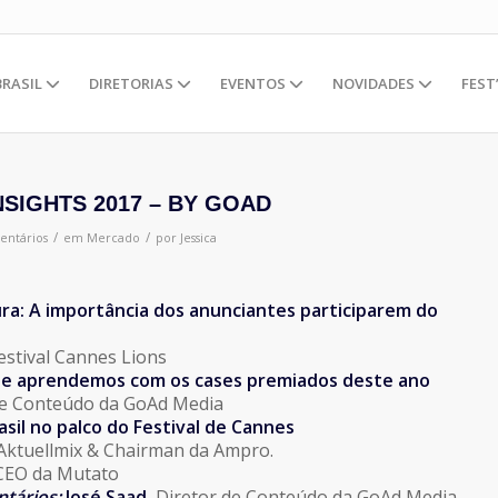
BRASIL
DIRETORIAS
EVENTOS
NOVIDADES
FEST
NSIGHTS 2017 – BY GOAD
/
/
entários
em
Mercado
por
Jessica
ra: A importância dos anunciantes participarem do
estival Cannes Lions
ue aprendemos com os cases premiados deste ano
de Conteúdo da GoAd Media
sil no palco do Festival de Cannes
 Aktuellmix & Chairman da Ampro.
CEO da Mutato
tários:
José Saad,
Diretor de Conteúdo da GoAd Media