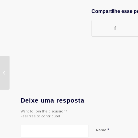
Compartilhe esse p
Confira a
programação do final
de semana da I Copa
APP de tênis
Deixe uma resposta
Want to join the discussion?
Feel free to contribute!
*
Nome