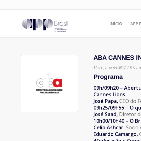
INÍCIO
APP 
ABA CANNES I
/
14 de julho de 2017
0 Com
Programa
09h/09h20 – Abertu
Cannes Lions
José Papa,
CEO do F
09h25/09h55 – O q
José Saad,
Diretor 
10h00/10h40 – O Bra
Celio Ashcar
, Socio
Eduardo Camargo,
Moderação e Comen