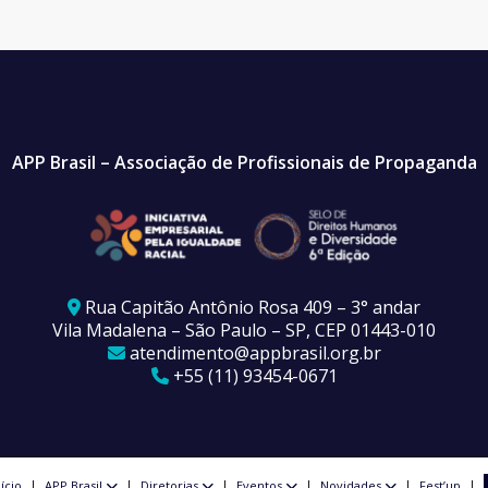
APP Brasil – Associação de Profissionais de Propaganda
Rua Capitão Antônio Rosa 409 – 3° andar
Vila Madalena – São Paulo – SP, CEP 01443-010
atendimento@appbrasil.org.br
+55 (11) 93454-0671
nício
APP Brasil
Diretorias
Eventos
Novidades
Fest’up