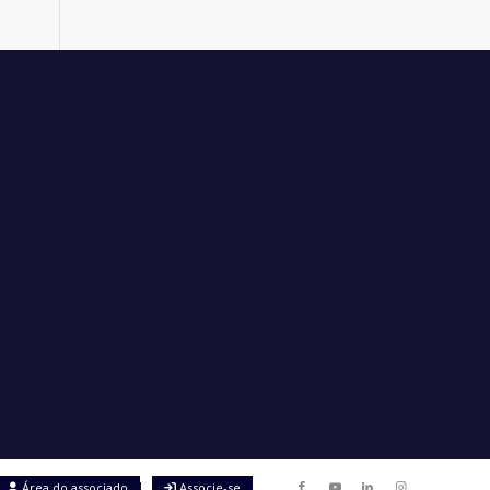
Área do associado
Associe-se