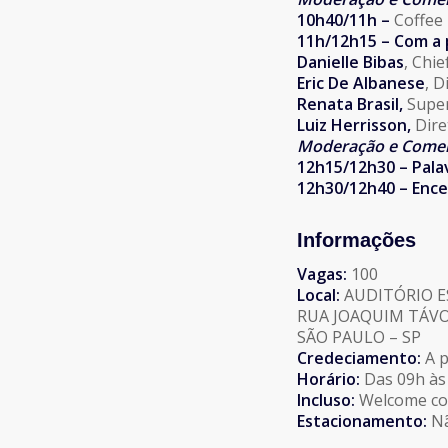
10h40/11h –
Coffee
11h/12h15 – Com a 
Danielle Bibas
, Chi
Eric De Albanese
, 
Renata Brasil,
Supe
Luiz Herrisson,
Dire
Moderação e Comen
12h15/12h30 – Pala
12h30/12h40 – Ence
Informações
Vagas:
100
Local:
AUDITÓRIO E
RUA JOAQUIM TÁVOR
SÃO PAULO – SP
Credeciamento:
A p
Horário:
Das 09h às
Incluso:
Welcome coff
Estacionamento:
Nã