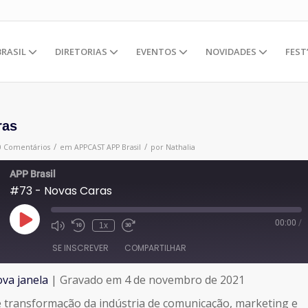
BRASIL
DIRETORIAS
EVENTOS
NOVIDADES
FEST
ras
/
/
0 Comentários
em
APPCAST
APP Brasil
por
Nathalia
APP Brasil
#73 - Novas Caras
00:00
/
Reproduzir
1x
episódio
SE INSCREVER
COMPARTILHAR
va janela
|
Gravado em 4 de novembro de 2021
 transformação da indústria de comunicação, marketing e