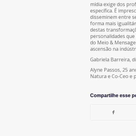
mídia exige dos pro
LINK
específica. É impres
disseminem entre se
forma mais igualitár
INCORPORAR
destas transformaçõ
personalidades que 
do Meio & Mensagem
ascensão na indústri
Gabriela Barreira, d
Alyne Passos, 25 ano
Natura e Co-Ceo e 
Compartilhe esse p