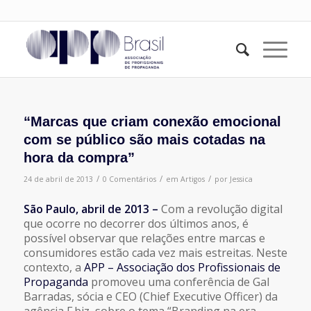
“Marcas que criam conexão emocional
com se público são mais cotadas na
hora da compra”
/
/
/
24 de abril de 2013
0 Comentários
em
Artigos
por
Jessica
São Paulo, abril de 2013 –
Com a revolução digital
que ocorre no decorrer dos últimos anos, é
possível observar que relações entre marcas e
consumidores estão cada vez mais estreitas. Neste
contexto, a
APP – Associação dos Profissionais de
Propaganda
promoveu uma conferência de Gal
Barradas, sócia e CEO (Chief Executive Officer) da
agência F.biz, sobre o tema “
Branding na era