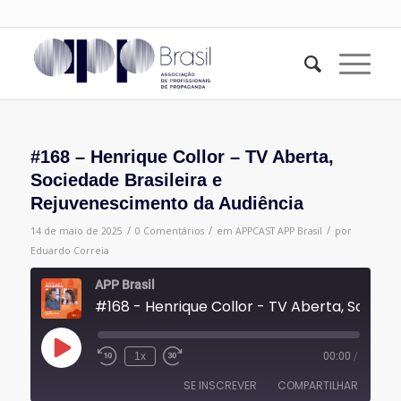
#168 – Henrique Collor – TV Aberta,
Sociedade Brasileira e
Rejuvenescimento da Audiência
/
/
/
14 de maio de 2025
0 Comentários
em
APPCAST
APP Brasil
por
Eduardo Correia
APP Brasil
#168 - Henrique Collor - TV Aberta, Sociedade Brasileira e Rejuvenescimento da Aud
Reproduzir
1x
00:00
/
episódio
SE INSCREVER
COMPARTILHAR