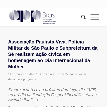
Associação Paulista Viva, Polícia
Militar de São Paulo e Subprefeitura da
Sé realizam ação cívica em
homenagem ao Dia Internacional da
Mulher
/
/
11 de março de 2022
0 Comentários
em
Mercado
,
Post de
/
destaque
por
Jessica
Evento acontece no próximo domingo, dia 13/03,
no prédio da Fundação Cásper Líbero/Gazeta, na
Avenida Paulista