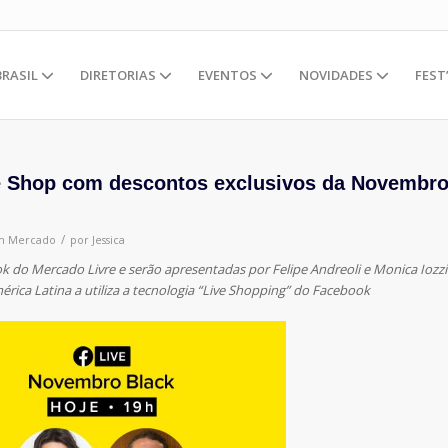
BRASIL
DIRETORIAS
EVENTOS
NOVIDADES
FEST
ve Shop com descontos exclusivos da Novembr
/
m
Mercado
por
Jessica
k do Mercado Livre e serão apresentadas por Felipe Andreoli e Monica Iozzi
rica Latina a utiliza a tecnologia “Live Shopping” do Facebook