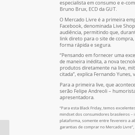
especialista em consumo e e-com
Bruno Brux, ECD da GUT.
O Mercado Livre é a primeira emp
Facebook, denominada Live Shopp
audiência, permitindo que, dura
link direto para o site de compr
forma rápida e segura.
“Pensando em fornecer uma excel
de maneira inédita, a nova tecno
produtos diretamente na live, mit
citada”, explica Fernando Yunes, v
Para a primeira live, que acontece
serão Felipe Andreoli – humorista 
apresentadora.
“Para esta Black Friday, temos excelent
mindset dos consumidores brasileiros – 
plataforma, somente entre fevereiro a a
garantias de comprar no Mercado Livre”, 
IBOPE Repucom lança
ranking digital 2020