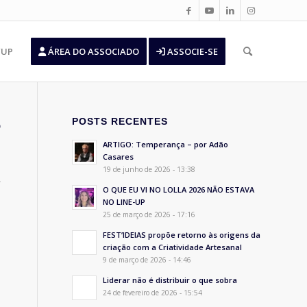
’UP
ÁREA DO ASSOCIADO
ASSOCIE-SE
POSTS RECENTES
o
ARTIGO: Temperança – por Adão
Casares
19 de junho de 2026 - 13:38
O QUE EU VI NO LOLLA 2026 NÃO ESTAVA
NO LINE-UP
25 de março de 2026 - 17:16
FEST’IDEIAS propõe retorno às origens da
criação com a Criatividade Artesanal
9 de março de 2026 - 14:46
Liderar não é distribuir o que sobra
24 de fevereiro de 2026 - 15:54