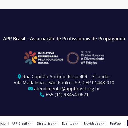
APP Brasil – Associação de Profissionais de Propaganda
Rua Capitão Antônio Rosa 409 – 3° andar
Vila Madalena – São Paulo – SP, CEP 01443-010
atendimento@appbrasil.org.br
+55 (11) 93454-0671
nício
APP Brasil
Diretorias
Eventos
Novidades
Fest’up