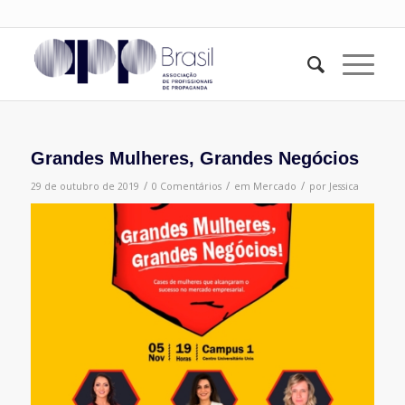
Grandes Mulheres, Grandes Negócios
/
/
/
29 de outubro de 2019
0 Comentários
em
Mercado
por
Jessica