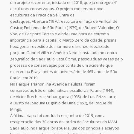
um projeto recorrente, iniciado em 2018, que já entregou 41
esculturas conservadas. O projeto conservou nove
esculturas da Praça da Sé. Entre os
destaques, Abertura (1970), escultura em aço de Amilcar de
Castro; Emblema de São Paulo (1979), de Rubem Valentim, O
Voo, de Caciporé Torres e ainda uma obra de extrema
importância para a capital: o Marco Zero da cidade, prisma
hexagonal revestido de mármore e bronze, idealizado
por Jean Gabriel Villin e Américo Neto e instalado no centro
geográfico de São Paulo. Esta última, passou duas vezes pelo
processo de conservação por conta de um acidente que
ocorreu na Praça antes do aniversário de 465 anos de São
Paulo, em 2019.
No Parque Trianon, na Avenida Paulista, foram
conservadas três emblemáticas esculturas: Fauno (1944),
de Victor Brecheret; Anhanguera (1935), de Luís Brizzolara;
e Busto de Joaquim Eugenio de Lima (1952), de Roque de
Mingo.
A última etapa foi concluída em junho de 2019, com a
recuperação das 30 obras do Jardim de Esculturas do MAM
São Paulo, no Parque Ibirapuera, um dos principais acervos