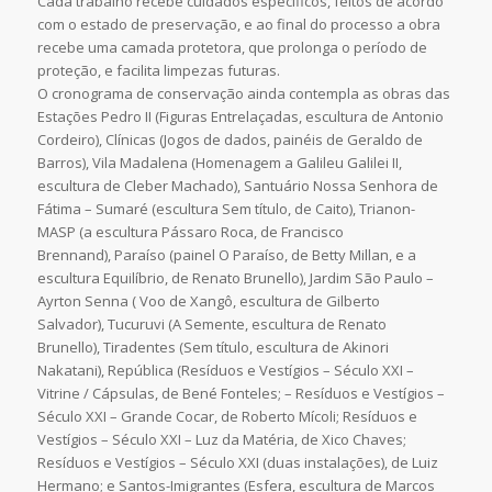
Cada trabalho recebe cuidados específicos, feitos de acordo
com o estado de preservação, e ao final do processo a obra
recebe uma camada protetora, que prolonga o período de
proteção, e facilita limpezas futuras.
O cronograma de conservação ainda contempla as obras das
Estações Pedro II (Figuras Entrelaçadas, escultura de Antonio
Cordeiro), Clínicas (Jogos de dados, painéis de Geraldo de
Barros), Vila Madalena (Homenagem a Galileu Galilei II,
escultura de Cleber Machado), Santuário Nossa Senhora de
Fátima – Sumaré (escultura Sem título, de Caito), Trianon-
MASP (a escultura Pássaro Roca, de Francisco
Brennand), Paraíso (painel O Paraíso, de Betty Millan, e a
escultura Equilíbrio, de Renato Brunello), Jardim São Paulo –
Ayrton Senna ( Voo de Xangô, escultura de Gilberto
Salvador), Tucuruvi (A Semente, escultura de Renato
Brunello), Tiradentes (Sem título, escultura de Akinori
Nakatani), República (Resíduos e Vestígios – Século XXI –
Vitrine / Cápsulas, de Bené Fonteles; – Resíduos e Vestígios –
Século XXI – Grande Cocar, de Roberto Mícoli; Resíduos e
Vestígios – Século XXI – Luz da Matéria, de Xico Chaves;
Resíduos e Vestígios – Século XXI (duas instalações), de Luiz
Hermano; e Santos-Imigrantes (Esfera, escultura de Marcos