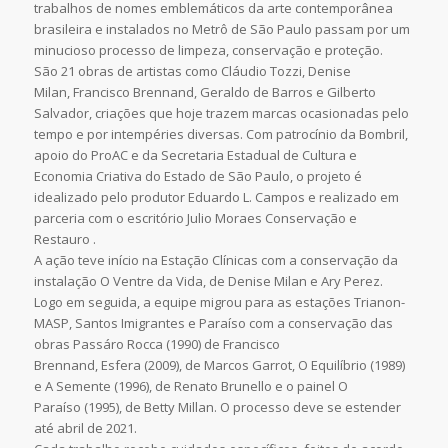
trabalhos de nomes emblemáticos da arte contemporânea
brasileira e instalados no Metrô de São Paulo passam por um
minucioso processo de limpeza, conservação e proteção.
São 21 obras de artistas como Cláudio Tozzi, Denise
Milan, Francisco Brennand, Geraldo de Barros e Gilberto
Salvador, criações que hoje trazem marcas ocasionadas pelo
tempo e por intempéries diversas. Com patrocínio da Bombril,
apoio do ProAC e da Secretaria Estadual de Cultura e
Economia Criativa do Estado de São Paulo, o projeto é
idealizado pelo produtor Eduardo L. Campos e realizado em
parceria com o escritório Julio Moraes Conservação e
Restauro .
A ação teve início na Estação Clínicas com a conservação da
instalação O Ventre da Vida, de Denise Milan e Ary Perez.
Logo em seguida, a equipe migrou para as estações Trianon-
MASP, Santos Imigrantes e Paraíso com a conservação das
obras Passáro Rocca (1990) de Francisco
Brennand, Esfera (2009), de Marcos Garrot, O Equilíbrio (1989)
e A Semente (1996), de Renato Brunello e o painel O
Paraíso (1995), de Betty Millan. O processo deve se estender
até abril de 2021.