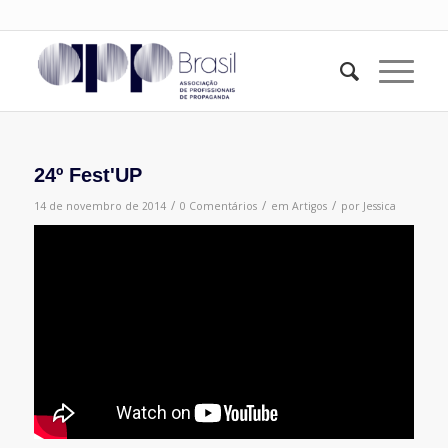
24º Fest'UP
/
/
/
14 de novembro de 2014
0 Comentários
em
Artigos
por
Jessica