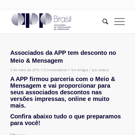
Associados da APP tem desconto no
Meio & Mensagem
/
/
/
3 de maio de 2015
0 Comentários
em
Artigos
por
Jessica
A APP firmou parceria com o Meio &
Mensagem e vai proporcionar para
seus associados descontos nas
versões impressas, online e muito
mais.
Confira abaixo tudo o que preparamos
para você!