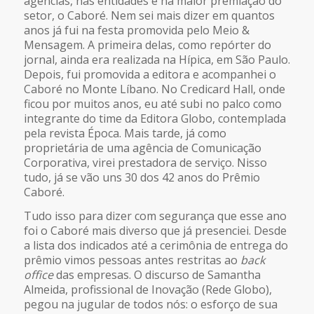
agências, nas entidades e na maior premiação do
setor, o Caboré. Nem sei mais dizer em quantos
anos já fui na festa promovida pelo Meio &
Mensagem. A primeira delas, como repórter do
jornal, ainda era realizada na Hípica, em São Paulo.
Depois, fui promovida a editora e acompanhei o
Caboré no Monte Líbano. No Credicard Hall, onde
ficou por muitos anos, eu até subi no palco como
integrante do time da Editora Globo, contemplada
pela revista Época. Mais tarde, já como
proprietária de uma agência de Comunicação
Corporativa, virei prestadora de serviço. Nisso
tudo, já se vão uns 30 dos 42 anos do Prêmio
Caboré.
Tudo isso para dizer com segurança que esse ano
foi o Caboré mais diverso que já presenciei. Desde
a lista dos indicados até a cerimônia de entrega do
prêmio vimos pessoas antes restritas ao
back
office
das empresas. O discurso de Samantha
Almeida, profissional de Inovação (Rede Globo),
pegou na jugular de todos nós: o esforço de sua