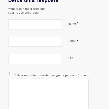
Deixe uma resposta
Want to join the discussion?
Feel free to contribute!
*
Nome
*
E-mail
Site
Salvar meus dados neste navegador para a próxima
vez que eu comentar.