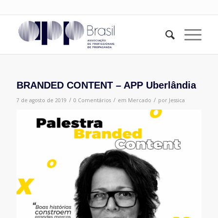
BRANDED CONTENT – APP Uberlândia
/
/
/
7 de agosto de 2019
0 Comentários
em
Mercado
por
Jessica