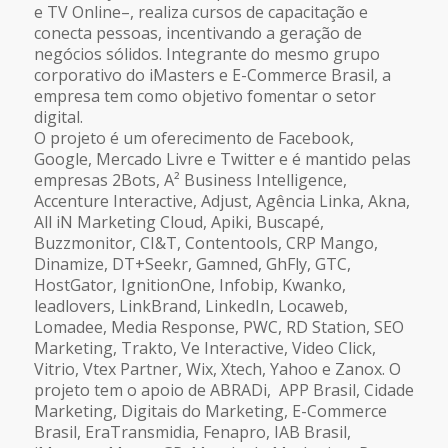
e TV Online–, realiza cursos de capacitação e
conecta pessoas, incentivando a geração de
negócios sólidos. Integrante do mesmo grupo
corporativo do iMasters e E-Commerce Brasil, a
empresa tem como objetivo fomentar o setor
digital.
O projeto é um oferecimento de Facebook,
Google, Mercado Livre e Twitter e é mantido pelas
empresas 2Bots, A² Business Intelligence,
Accenture Interactive, Adjust, Agência Linka, Akna,
All iN Marketing Cloud, Apiki, Buscapé,
Buzzmonitor, CI&T, Contentools, CRP Mango,
Dinamize, DT+Seekr, Gamned, GhFly, GTC,
HostGator, IgnitionOne, Infobip, Kwanko,
leadlovers, LinkBrand, LinkedIn, Locaweb,
Lomadee, Media Response, PWC, RD Station, SEO
Marketing, Trakto, Ve Interactive, Video Click,
Vitrio, Vtex Partner, Wix, Xtech, Yahoo e Zanox. O
projeto tem o apoio de ABRADi, APP Brasil, Cidade
Marketing, Digitais do Marketing, E-Commerce
Brasil, EraTransmidia, Fenapro, IAB Brasil,