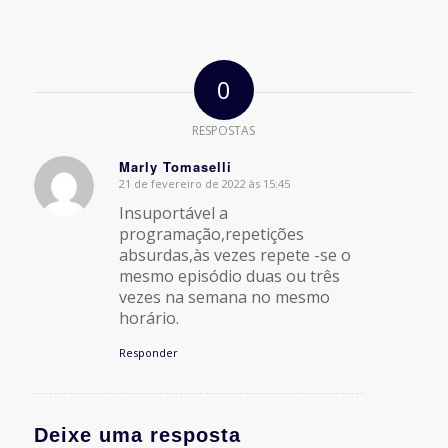
0
RESPOSTAS
Marly Tomaselli
21 de fevereiro de 2022 às 15:45
says:
Insuportável a
programação,repetições
absurdas,às vezes repete -se o
mesmo episódio duas ou três
vezes na semana no mesmo
horário.
Responder
Deixe uma resposta