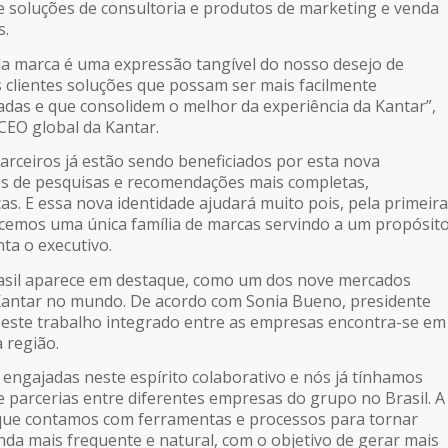
 soluções de consultoria e produtos de marketing e venda
s.
da marca é uma expressão tangível do nosso desejo de
 clientes soluções que possam ser mais facilmente
das e que consolidem o melhor da experiência da Kantar”,
 CEO global da Kantar.
parceiros já estão sendo beneficiados por esta nova
s de pesquisas e recomendações mais completas,
cas. E essa nova identidade ajudará muito pois, pela primeira
cemos uma única família de marcas servindo a um propósit
a o executivo.
rasil aparece em destaque, como um dos nove mercados
 Kantar no mundo. De acordo com Sonia Bueno, presidente
, este trabalho integrado entre as empresas encontra-se em
 região.
 engajadas neste espírito colaborativo e nós já tínhamos
e parcerias entre diferentes empresas do grupo no Brasil. A
 que contamos com ferramentas e processos para tornar
nda mais frequente e natural, com o objetivo de gerar mais