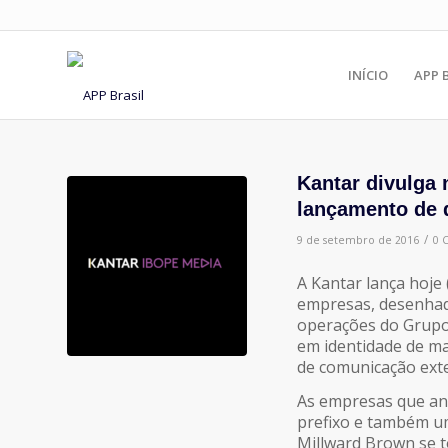
INÍCIO
APP 
Kantar divulga 
lançamento de 
/
9 de setembro de 2016
0 
A Kantar lança hoje
empresas, desenhada
operações do Grupo.
em identidade de ma
de comunicação ext
As empresas que an
prefixo e também um
Millward Brown se t