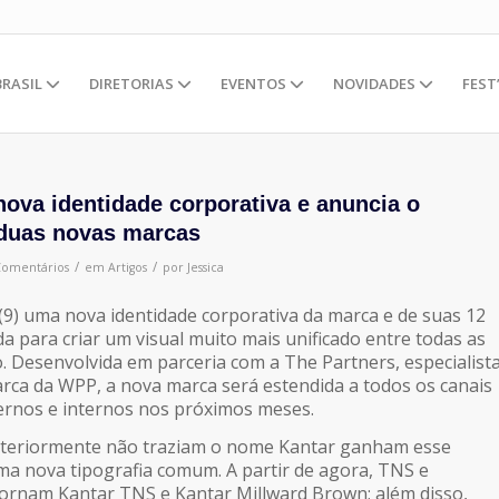
BRASIL
DIRETORIAS
EVENTOS
NOVIDADES
FEST
nova identidade corporativa e anuncia o
duas novas marcas
/
/
Comentários
em
Artigos
por
Jessica
 (9) uma nova identidade corporativa da marca e de suas 12
 para criar um visual muito mais unificado entre todas as
 Desenvolvida em parceria com a The Partners, especialist
rca da WPP, a nova marca será estendida a todos os canais
ernos e internos nos próximos meses.
teriormente não traziam o nome Kantar ganham esse
a nova tipografia comum. A partir de agora, TNS e
ornam Kantar TNS e Kantar Millward Brown; além disso,