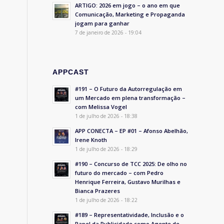
ARTIGO: 2026 em jogo – o ano em que
,
Comunicação, Marketing e Propaganda
jogam para ganhar
7 de janeiro de 2026 - 19:04
APPCAST
#191 – O Futuro da Autorregulação em
um Mercado em plena transformação –
com Melissa Vogel
1 de julho de 2026 - 18:38
APP CONECTA – EP #01 – Afonso Abelhão,
Irene Knoth
1 de julho de 2026 - 18:29
#190 – Concurso de TCC 2025: De olho no
futuro do mercado – com Pedro
Henrique Ferreira, Gustavo Murilhas e
Bianca Prazeres
1 de julho de 2026 - 18:22
#189 – Representatividade, Inclusão e o
Papel da Publicidade como Agente de