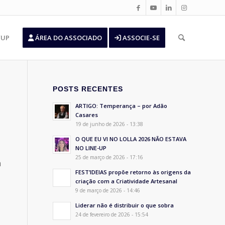
’UP
ÁREA DO ASSOCIADO
ASSOCIE-SE
POSTS RECENTES
ARTIGO: Temperança – por Adão
Casares
19 de junho de 2026 - 13:38
O QUE EU VI NO LOLLA 2026 NÃO ESTAVA
NO LINE-UP
25 de março de 2026 - 17:16
a
FEST’IDEIAS propõe retorno às origens da
criação com a Criatividade Artesanal
9 de março de 2026 - 14:46
Liderar não é distribuir o que sobra
24 de fevereiro de 2026 - 15:54