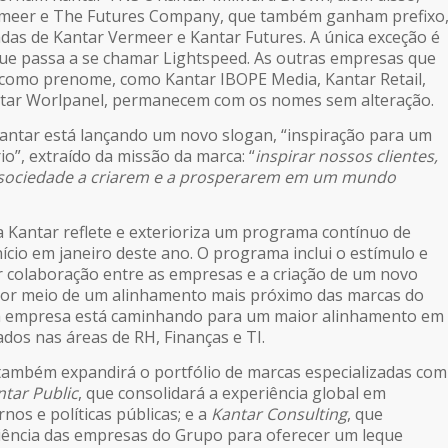
meer e The Futures Company, que também ganham prefixo
as de Kantar Vermeer e Kantar Futures. A única exceção é
ue passa a se chamar Lightspeed.
As outras empresas que
 como prenome, como Kantar IBOPE Media, Kantar Retail,
ntar Worlpanel, permanecem com os nomes sem alteração.
antar está lançando um novo slogan, “inspiração para um
o”, extraído da missão da marca: “
inspirar nossos clientes,
 sociedade a criarem e a prosperarem em um mundo
a Kantar reflete e exterioriza um programa contínuo de
ício em janeiro deste ano. O programa inclui o estímulo e
 colaboração entre as empresas e a criação de um novo
 por meio de um alinhamento mais próximo das marcas do
 a empresa está caminhando para um maior alinhamento em
ados nas áreas de RH, Finanças e TI.
também expandirá o portfólio de marcas especializadas com
ntar Public
, que consolidará a experiência global em
os e políticas públicas; e a
Kantar Consulting
, que
iência das empresas do Grupo para oferecer um leque