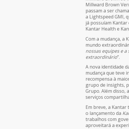
Millward Brown Ver
passam a ser chamad
a Lightspeed GMI, q
já possuíam Kantar
Kantar Health e Ka
Com a mudança, a K
mundo extraordinári
nossas equipes e a
extraordinário
”.
A nova identidade d
mudança que teve in
recompensa à maior
grupo de insights,
Grupo. Além disso,
serviços compartilh
Em breve, a Kantar 
o lançamento da
Ka
trabalhos com govern
aproveitará a exper