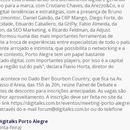
 para a marca, com Cristiano Chaves, da Arezzo&Co, e o
gital: tendências e estratégias, com a presença de Bruno
zmonitor, Daniel Galvão, da CRP Mango, Diego Forte, do
cidade, Eduardo Caballero, da GHFly, Fabio Almeida, da
n, da SEO Marketing, e Ricardo Feldman, da Adjust.
sformou numa das mais importantes ferramentas de
e a troca de experiências entre especialistas de todo o país
te arrojado e intimista, que possibilita o networking e a
ste contexto, Porto Alegre tem um papel bastante
cado digital, com importantes players, por isso é a capital
a região sul do país”, declara Flavio Horta, diretor do
 acontece no Dado Bier Bourbon Country, que fica na Av.
asso d´Areia, das 15h às 20h, reúne Painel de Debate e
tes de desconto para inscrições antecipadas. As vagas são
hor aproveitamento. A inscrição deve ser feita no site da
o link https://digitalks.com.br/eventos/meeting-porto-alegre
através do e-mail forum@digitalks.com.br ou do telefone
g Digitalks Porto Alegre
inta-feira)