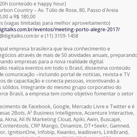
 20h (conteúdo e happy hour)
urbon Country – Av. Túlio de Rose, 80, Passo d´Areia
0,00 a R$ 180,00
es (vagas limitadas para melhor aproveitamento)
digitalks.com.br/eventos/meeting-porto-alegre-2017/
digitalks.com.br e (11) 3159-1458
cipal empresa brasileira que leva conhecimento e
gócios através de mais de 50 atividades anuais, preparand
ando empresas para a nova realidade digital.
alks realiza eventos em todo o Brasil, dissemina conteúdo
e comunicação –incluindo portal de notícias, revista e TV
sos de capacitação e conecta pessoas, incentivando a
 sólidos. Integrante do mesmo grupo corporativo do
ce Brasil, a empresa tem como objetivo fomentar o setor
ecimento de Facebook, Google, Mercado Livre e Twitter e é
sas 2Bots, A² Business Intelligence, Accenture Interactive,
a, Akna, All iN Marketing Cloud, Apiki, Awin, Buscapé,
 Contentools, CRP Mango, Dinamize, DT+Seekr, Gamned,
or, IgnitionOne, Infobip, Kwanko, leadlovers, LinkBrand,