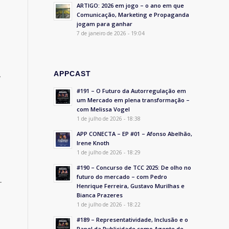
ARTIGO: 2026 em jogo – o ano em que
Comunicação, Marketing e Propaganda
jogam para ganhar
7 de janeiro de 2026 - 19:04
,
APPCAST
#191 – O Futuro da Autorregulação em
um Mercado em plena transformação –
com Melissa Vogel
1 de julho de 2026 - 18:38
APP CONECTA – EP #01 – Afonso Abelhão,
Irene Knoth
1 de julho de 2026 - 18:29
#190 – Concurso de TCC 2025: De olho no
futuro do mercado – com Pedro
-
Henrique Ferreira, Gustavo Murilhas e
Bianca Prazeres
1 de julho de 2026 - 18:22
#189 – Representatividade, Inclusão e o
Papel da Publicidade como Agente de