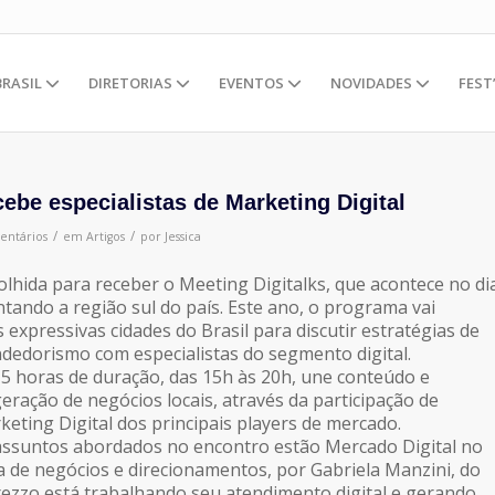
BRASIL
DIRETORIAS
EVENTOS
NOVIDADES
FEST
cebe especialistas de Marketing Digital
/
/
entários
em
Artigos
por
Jessica
olhida para receber o Meeting Digitalks, que acontece no di
ntando a região sul do país. Este ano, o programa vai
 expressivas cidades do Brasil para discutir estratégias de
edorismo com especialistas do segmento digital.
5 horas de duração, das 15h às 20h, une conteúdo e
eração de negócios locais, através da participação de
keting Digital dos principais players de mercado.
 assuntos abordados no encontro estão Mercado Digital no
 de negócios e direcionamentos, por Gabriela Manzini, do
rezzo está trabalhando seu atendimento digital e gerando