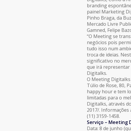
branding espontâneo
painel Marketing Di
Pinho Braga, da Buz
Mercado Livre Publi
Gamned, Felipe Bazo
“O Meeting se tran
negócios pois permit
tudo isso num ambien
troca de ideias. Ne
significativo no mer
que irá representar 
Digitalks.
O Meeting Digitalks
Túlio de Rose, 80, P
happy hour e tem lo
limitadas para o mel
Digitalks, através d
2017/. Informações 
(11) 3159-1458.
Serviço – Meetin
Data: 8 de junho (qu