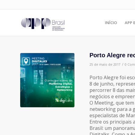
INÍCIO
APP 
Porto Alegre re
/
25 de maio de 2017
0 Com
Porto Alegre foi esc
8 de junho, represe
percorrer 8 das mais
negócios e empreend
O Meeting, que tem 
networking para a g
especialistas de Mar
Entre os principais
Brasil: um panorama
Digitalks, Como a A