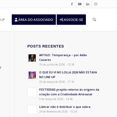
’UP
ÁREA DO ASSOCIADO
ASSOCIE-SE
POSTS RECENTES
ARTIGO: Temperança – por Adão
Casares
19 de junho de 2026 - 13:38
a
O QUE EU VI NO LOLLA 2026 NÃO ESTAVA
NO LINE-UP
25 de março de 2026 - 17:16
FEST’IDEIAS propõe retorno às origens da
criação com a Criatividade Artesanal
9 de março de 2026 - 14:46
Liderar não é distribuir o que sobra
24 de fevereiro de 2026 - 15:54