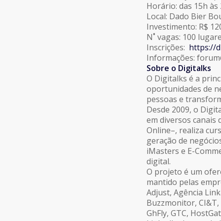
Horário: das 15h às
Local: Dado Bier Bo
Investimento: R$ 12
N˚ vagas: 100 lugar
Inscrições:
https://
Informações: forum@
Sobre o Digitalks
O Digitalks é a prin
oportunidades de ne
pessoas e transform
Desde 2009, o Digit
em diversos canais d
Online–, realiza cur
geração de negócios
iMasters e E-Commer
digital.
O projeto é um ofer
mantido pelas empre
Adjust, Agência Link
Buzzmonitor, CI&T,
GhFly, GTC, HostGat