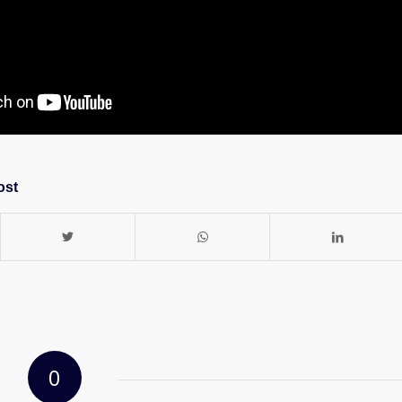
ost
0