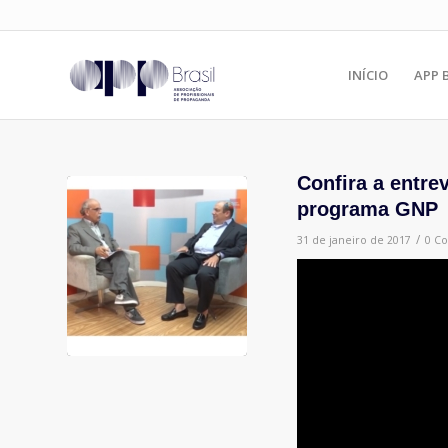
INÍCIO
APP 
Confira a entre
programa GNP
/
31 de janeiro de 2017
0 C