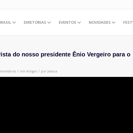
BRASIL
DIRETORIAS
EVENTOS
NOVIDADES
FEST
vista do nosso presidente Ênio Vergeiro para o
/
/
omentários
em
Artigos
por
Jessica