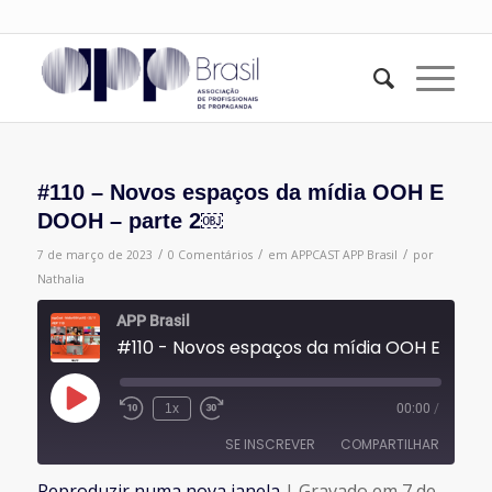
#110 – Novos espaços da mídia OOH E
DOOH – parte 2￼
/
/
/
7 de março de 2023
0 Comentários
em
APPCAST
APP Brasil
por
Nathalia
APP Brasil
#110 - Novos espaços da mídia 
Reproduzir
1x
00:00
/
episódio
SE INSCREVER
COMPARTILHAR
Reproduzir numa nova janela
|
Gravado em 7 de