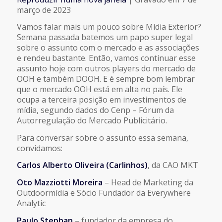
COMPARTILHAR
março de 2023
FEED RSS
Vamos falar mais um pouco sobre Mídia Exterior?
LINK
Semana passada batemos um papo super legal
sobre o assunto com o mercado e as associações
e rendeu bastante. Então, vamos continuar esse
INCORPORAR
assunto hoje com outros players do mercado de
OOH e também DOOH. E é sempre bom lembrar
que o mercado OOH está em alta no país. Ele
ocupa a terceira posição em investimentos de
mídia, segundo dados do Cenp – Fórum da
Autorregulação do Mercado Publicitário.
Para conversar sobre o assunto essa semana,
convidamos:
Carlos Alberto Oliveira (Carlinhos)
, da CAO MKT
Oto Mazziotti Moreira
– Head de Marketing da
Outdoormídia e Sócio Fundador da Everywhere
Analytic
Paulo Stephan
– fundador da empresa do