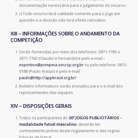
documentação necessária para o julgamento do recurso.
c) Todo recurso terá validade somente para o jogo em
questão e a decisão não terá efeito retroativo.
XIII – INFORMAÇÕES SOBRE O ANDAMENTO DA
COMPETIÇÃO
Serão fornecidas por meio dos telefones: 3871-7785 e
3871-7742 (Claudio e Fernando) e pelo e-mail –
esportivo@pompeia.sescsp.org.br
ou pelo telefone: 3813-
0188 (Paulo Araújo) e pelo e-mail
paulo@http://appbrasil.org.br/
Boletins informativos serão enviados para o e-mail dos
representantes das equipes.
XIV – DISPOSIÇÕES GERAIS
Todos os participantes do
30º JOGOS PUBLICITÁRIOS
–
modalidade futsal masculino
, deverão ter
conhecimento prévio deste regulamento e das regras
básicas de Futsal.