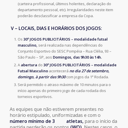
(carteira profissional, últimos holerites, declaração do
departamento pessoal, etc). Irregularidades neste item
poderão desclassificar a empresa da Copa.
V – LOCAIS, DIAS E HORÁRIOS DOS JOGOS:
Os
30º JOGOS PUBLICITÁRIOS – modalidade futsal
masculino,
será realizada nas dependências do
Conjunto Esportivo do SESC Pompéia – Rua Clélia, 93 –
São Paulo – SP, aos
Domingos, das 9h30 às 14h.
A
abertura
do
30º JOGOS PUBLICITÁRIOS – modalidade
Futsal Masculino
acontecerá
no dia 27 de setembro,
domingo, à partir das 9h30
com jogos da 1ª Rodada.
Será permitido o atraso máximo de 10 minutos para o
início apenas do primeiro jogo de cada rodada dos
torneios esportivos.
As equipes que não estiverem presentes no
horário estipulado, uniformizadas e com o
número mínimo de 3 atletas,
para o início da
partida perderão os pontos
(WO).
Nestes casos, o