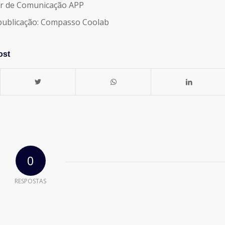
or de Comunicação APP
 publicação: Compasso Coolab
ost
0
RESPOSTAS