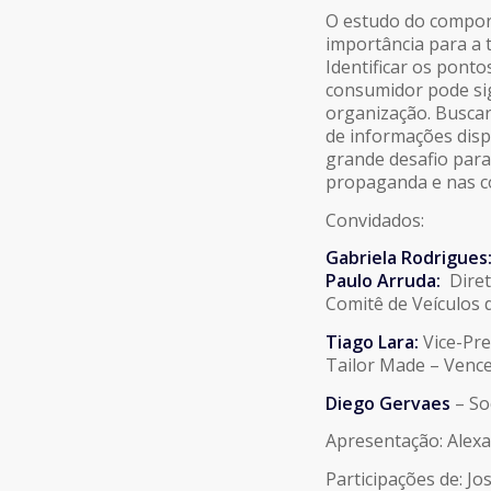
COMPARTILHAR
O estudo do compor
FEED RSS
importância para a 
LINK
Identificar os pont
consumidor pode sig
organização. Buscar
INCORPORAR
de informações disp
grande desafio par
propaganda e nas co
Convidados:
Gabriela Rodrigues
Paulo Arruda:
Diret
Comitê de Veículos d
Tiago Lara:
Vice-Pre
Tailor Made – Vence
Diego Gervaes
– So
Apresentação: Alex
Participações de: Jo