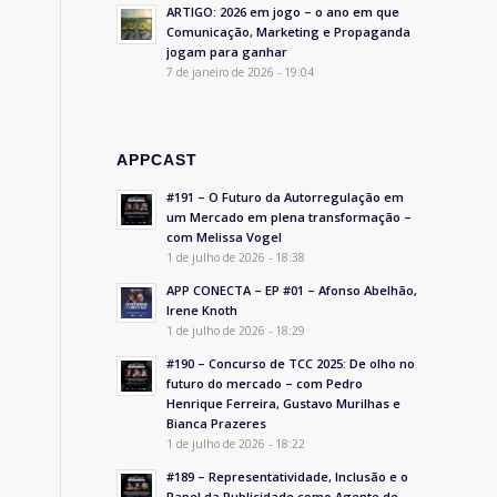
ARTIGO: 2026 em jogo – o ano em que
Comunicação, Marketing e Propaganda
jogam para ganhar
7 de janeiro de 2026 - 19:04
o
APPCAST
#191 – O Futuro da Autorregulação em
um Mercado em plena transformação –
com Melissa Vogel
1 de julho de 2026 - 18:38
APP CONECTA – EP #01 – Afonso Abelhão,
Irene Knoth
1 de julho de 2026 - 18:29
#190 – Concurso de TCC 2025: De olho no
futuro do mercado – com Pedro
Henrique Ferreira, Gustavo Murilhas e
Bianca Prazeres
1 de julho de 2026 - 18:22
#189 – Representatividade, Inclusão e o
Papel da Publicidade como Agente de