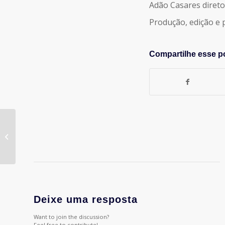
Adão Casares diret
Produção, edição e
Compartilhe esse p
# 13 – O Humor na
Propaganda
Deixe uma resposta
Want to join the discussion?
Feel free to contribute!