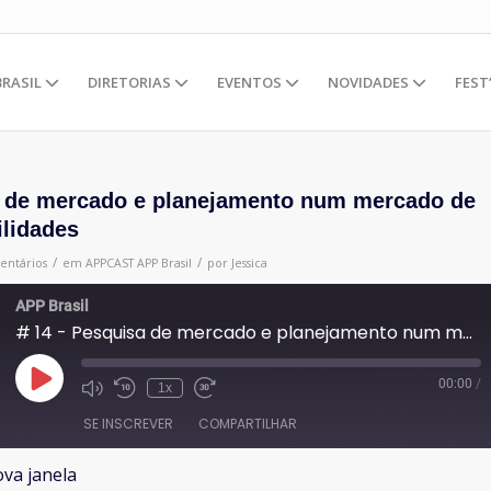
BRASIL
DIRETORIAS
EVENTOS
NOVIDADES
FEST
a de mercado e planejamento num mercado de
ilidades
/
/
entários
em
APPCAST
APP Brasil
por
Jessica
APP Brasil
# 14 - Pesquisa de mercado e planejamento num mercado de infinitas possibilidades
00:00
/
Reproduzir
1x
episódio
SE INSCREVER
COMPARTILHAR
va janela