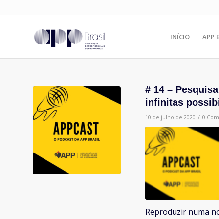
INÍCIO
APP 
# 14 – Pesquis
infinitas possib
/
10 de julho de 2020
0 Com
Reproduzir numa no