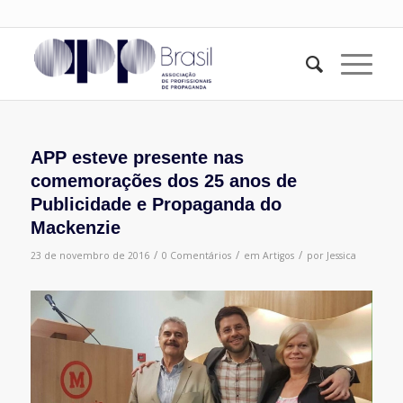
APP esteve presente nas
comemorações dos 25 anos de
Publicidade e Propaganda do
Mackenzie
/
/
/
23 de novembro de 2016
0 Comentários
em
Artigos
por
Jessica