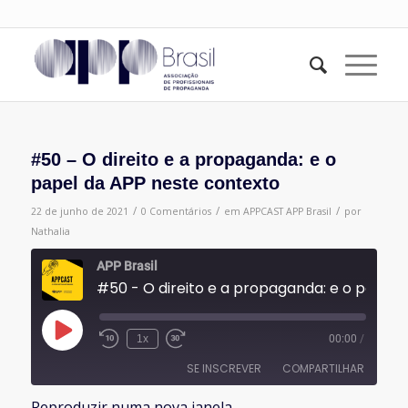
#50 – O direito e a propaganda: e o
papel da APP neste contexto
/
/
/
22 de junho de 2021
0 Comentários
em
APPCAST
APP Brasil
por
Nathalia
APP Brasil
#50 - O direito e a propaganda: e o papel da APP neste con
Reproduzir
1x
00:00
/
episódio
SE INSCREVER
COMPARTILHAR
Reproduzir numa nova janela