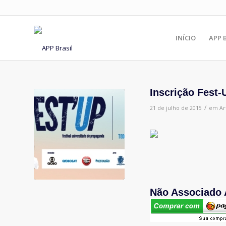
INÍCIO
APP 
Inscrição Fest-
/
21 de julho de 2015
em
Ar
Não Associado 