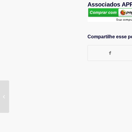
Associados APP
Compartilhe esse p
Álvaro Rodrigues é
eleito Presidente da
ABP