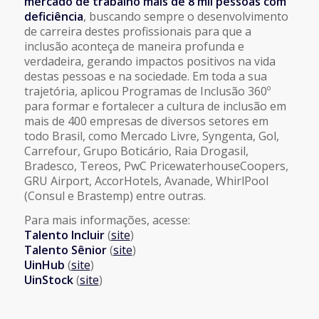
mercado de trabalho mais de 8 mil pessoas com
deficiência
, buscando sempre o desenvolvimento
de carreira destes profissionais para que a
inclusão aconteça de maneira profunda e
verdadeira, gerando impactos positivos na vida
destas pessoas e na sociedade. Em toda a sua
trajetória, aplicou Programas de Inclusão 360º
para formar e fortalecer a cultura de inclusão em
mais de 400 empresas de diversos setores em
todo Brasil, como Mercado Livre, Syngenta, Gol,
Carrefour, Grupo Boticário, Raia Drogasil,
Bradesco, Tereos, PwC PricewaterhouseCoopers,
GRU Airport, AccorHotels, Avanade, WhirlPool
(Consul e Brastemp) entre outras.
Para mais informações, acesse:
Talento Incluir
(
site
)
Talento Sênior
(
site
)
UinHub
(
site
)
UinStock
(
site
)