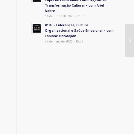
Transformação Cultural – com Ariel
Nobre
11 de junho de 2026 - 11:35
#188 – Lideranças, Cultura
Organizacional e Saúde Emocional – com
Fabiane Helvadjian
A 
27 de maio de 2026 - 15:37
Pu