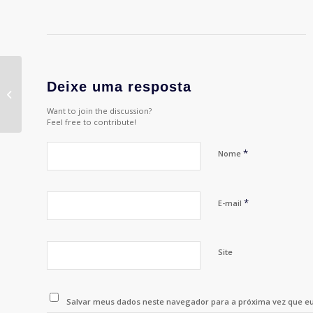
Deixe uma resposta
Encerramento do 22º Fest'up
Want to join the discussion?
Feel free to contribute!
*
Nome
*
E-mail
Site
Salvar meus dados neste navegador para a próxima vez que e