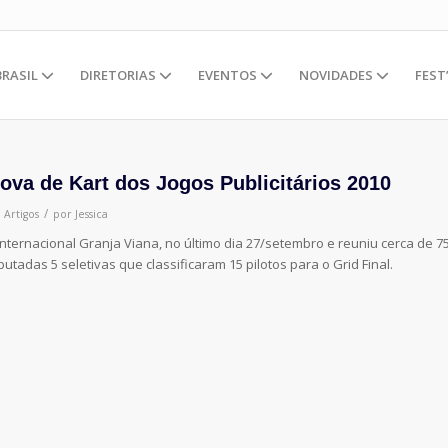
BRASIL
DIRETORIAS
EVENTOS
NOVIDADES
FEST
va de Kart dos Jogos Publicitários 2010
/
m
Artigos
por
Jessica
ternacional Granja Viana, no último dia 27/setembro e reuniu cerca de 7
tadas 5 seletivas que classificaram 15 pilotos para o Grid Final.