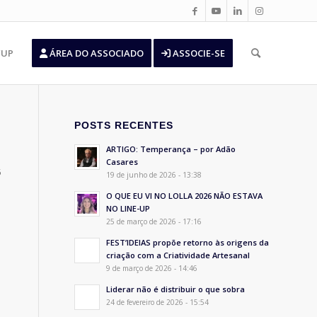
’UP
ÁREA DO ASSOCIADO
ASSOCIE-SE
POSTS RECENTES
ARTIGO: Temperança – por Adão
Casares
5
19 de junho de 2026 - 13:38
O QUE EU VI NO LOLLA 2026 NÃO ESTAVA
NO LINE-UP
25 de março de 2026 - 17:16
FEST’IDEIAS propõe retorno às origens da
criação com a Criatividade Artesanal
9 de março de 2026 - 14:46
Liderar não é distribuir o que sobra
24 de fevereiro de 2026 - 15:54