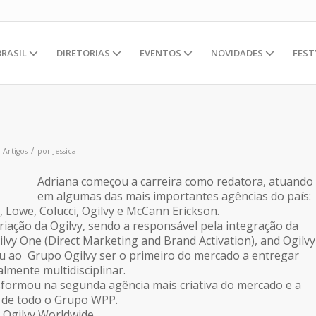
BRASIL
DIRETORIAS
EVENTOS
NOVIDADES
FEST
/
m
Artigos
por
Jessica
Adriana começou a carreira como redatora, atuando
em algumas das mais importantes agências do país:
owe, Colucci, Ogilvy e McCann Erickson.
riação da Ogilvy, sendo a responsável pela integração da
ilvy One (Direct Marketing and Brand Activation), and Ogilvy
itiu ao Grupo Ogilvy ser o primeiro do mercado a entregar
lmente multidisciplinar.
nsformou na segunda agência mais criativa do mercado e a
l de todo o Grupo WPP.
Ogilvy Worldwide.