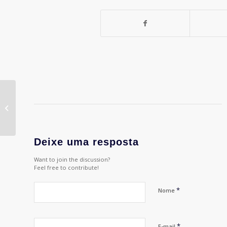
Alexandre Grynberg – sócio-CEO da
Dogs Can Fly Content Co.
Deixe uma resposta
Want to join the discussion?
Feel free to contribute!
*
Nome
*
E-mail