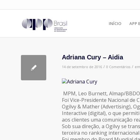
INÍCIO
APP 
Adriana Cury – Aidia
/
/
14 de setembro de 2016
0 Comentários
e
MPM, Leo Burnett, Almap/BBDO, L
Foi Vice-Presidente Nacional de C
Ogilvy & Mather (Advertising), Og
Interactive (digital), o que perm
aos clientes uma comunicação rea
Sob sua direção, a Ogilvy se tra
terceira no ranking internaciona
Foi membro do Board Mundial da 