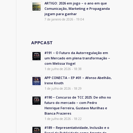
ARTIGO: 2026 em jogo – o ano em que
Comunicação, Marketing e Propaganda
jogam para ganhar
7 de janeiro de 2026 - 19:04
APPCAST
#191 – O Futuro da Autorregulação em
um Mercado em plena transformação –
com Melissa Vogel
1 de julho de 2026 - 18:38
APP CONECTA – EP #01 – Afonso Abelhão,
Irene Knoth
1 de julho de 2026 - 18:29
#190 – Concurso de TCC 2025: De olho no
.
futuro do mercado – com Pedro
Henrique Ferreira, Gustavo Murilhas e
Bianca Prazeres
1 de julho de 2026 - 18:22
#189 – Representatividade, Inclusão e o
Papel da Publicidade como Agente de