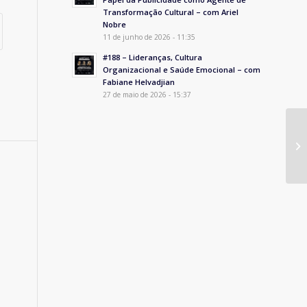
Transformação Cultural – com Ariel
Nobre
11 de junho de 2026 - 11:35
#188 – Lideranças, Cultura
Organizacional e Saúde Emocional – com
Fabiane Helvadjian
27 de maio de 2026 - 15:37
Ma
Pl