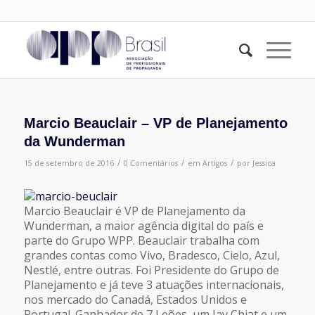
Marcio Beauclair – VP de Planejamento
da Wunderman
/
/
/
15 de setembro de 2016
0 Comentários
em
Artigos
por
Jessica
Marcio Beauclair é VP de Planejamento da
Wunderman, a maior agência digital do país e
parte do Grupo WPP. Beauclair trabalha com
grandes contas como Vivo, Bradesco, Cielo, Azul,
Nestlé, entre outras. Foi Presidente do Grupo de
Planejamento e já teve 3 atuações internacionais,
nos mercado do Canadá, Estados Unidos e
Portugal. Ganhador de 7 Leões, um Jay Chiat e um