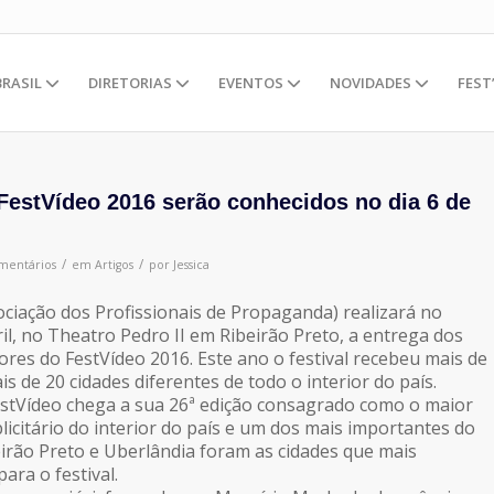
BRASIL
DIRETORIAS
EVENTOS
NOVIDADES
FEST
FestVídeo 2016 serão conhecidos no dia 6 de
/
/
mentários
em
Artigos
por
Jessica
ociação dos Profissionais de Propaganda) realizará no
il, no Theatro Pedro II em Ribeirão Preto, a entrega dos
res do FestVídeo 2016. Este ano o festival recebeu mais de
is de 20 cidades diferentes de todo o interior do país.
stVídeo chega a sua 26ª edição consagrado como o maior
blicitário do interior do país e um dos mais importantes do
beirão Preto e Uberlândia foram as cidades que mais
ara o festival.