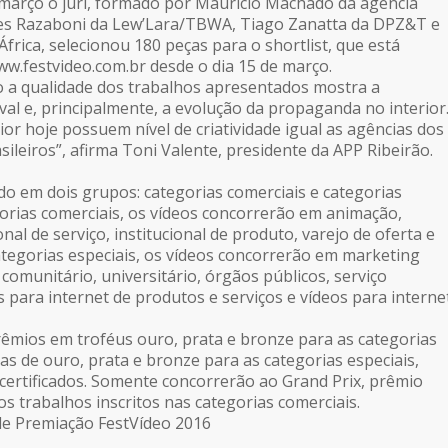
 março o júri, formado por Maurício Machado da agência
sses Razaboni da Lew’Lara/TBWA, Tiago Zanatta da DPZ&T e
África, selecionou 180 peças para o shortlist, que está
ww.festvideo.com.br desde o dia 15 de março.
o a qualidade dos trabalhos apresentados mostra a
val e, principalmente, a evolução da propaganda no interior
ior hoje possuem nível de criatividade igual as agências dos
ileiros”, afirma Toni Valente, presidente da APP Ribeirão.
dido em dois grupos: categorias comerciais e categorias
gorias comerciais, os vídeos concorrerão em animação,
nal de serviço, institucional de produto, varejo de oferta e
tegorias especiais, os vídeos concorrerão em marketing
 comunitário, universitário, órgãos públicos, serviço
s para internet de produtos e serviços e vídeos para interne
êmios em troféus ouro, prata e bronze para as categorias
as de ouro, prata e bronze para as categorias especiais,
ertificados. Somente concorrerão ao Grand Prix, prêmio
os trabalhos inscritos nas categorias comerciais.
de Premiação FestVídeo 2016