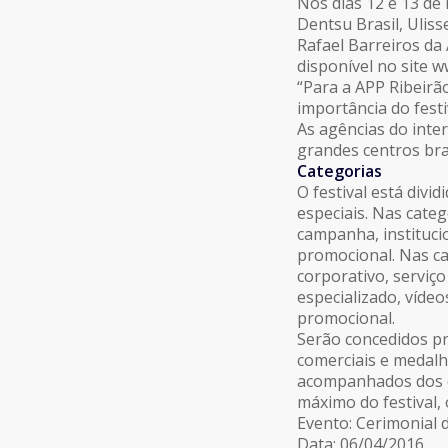
Nos dias 12 e 13 de
Dentsu Brasil, Uli
Rafael Barreiros da 
disponível no site w
“Para a APP Ribeirã
importância do festi
As agências do inter
grandes centros bras
Categorias
O festival está divi
especiais. Nas cate
campanha, institucio
promocional. Nas ca
corporativo, serviço
especializado, vídeo
promocional.
Serão concedidos pr
comerciais e medalh
acompanhados dos c
máximo do festival, 
Evento: Cerimonial 
Data: 06/04/2016