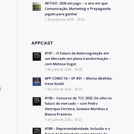
ARTIGO: 2026 em jogo – o ano em que
Comunicação, Marketing e Propaganda
jogam para ganhar
7 de janeiro de 2026 - 19:04
.
APPCAST
#191 – O Futuro da Autorregulação em
um Mercado em plena transformação –
com Melissa Vogel
1 de julho de 2026 - 18:38
APP CONECTA – EP #01 – Afonso Abelhão,
Irene Knoth
t
1 de julho de 2026 - 18:29
#190 – Concurso de TCC 2025: De olho no
futuro do mercado – com Pedro
Henrique Ferreira, Gustavo Murilhas e
Bianca Prazeres
1 de julho de 2026 - 18:22
#189 – Representatividade, Inclusão e o
Papel da Publicidade como Agente de