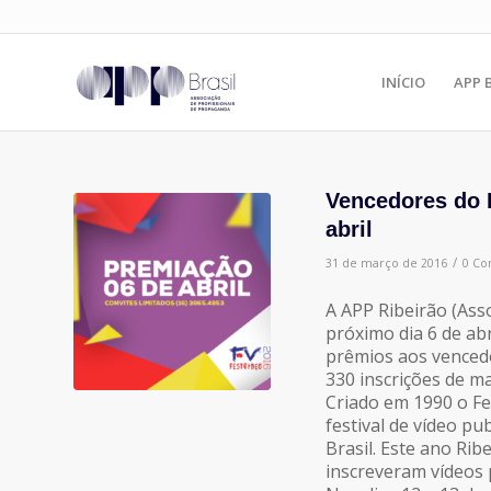
INÍCIO
APP 
Vencedores do 
abril
/
31 de março de 2016
0 Co
A APP Ribeirão (Ass
próximo dia 6 de abr
prêmios aos vencedo
330 inscrições de ma
Criado em 1990 o Fe
festival de vídeo pu
Brasil. Este ano Ri
inscreveram vídeos p