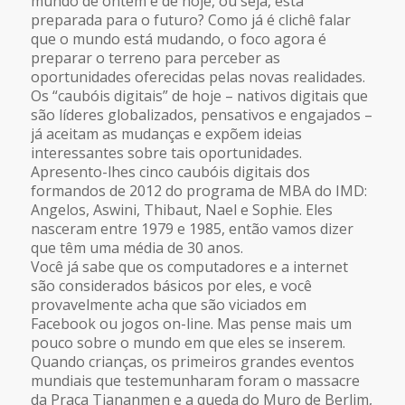
mundo de ontem e de hoje, ou seja, está
preparada para o futuro? Como já é clichê falar
que o mundo está mudando, o foco agora é
preparar o terreno para perceber as
oportunidades oferecidas pelas novas realidades.
Os “caubóis digitais” de hoje – nativos digitais que
são líderes globalizados, pensativos e engajados –
já aceitam as mudanças e expõem ideias
interessantes sobre tais oportunidades.
Apresento-lhes cinco caubóis digitais dos
formandos de 2012 do programa de MBA do IMD:
Angelos, Aswini, Thibaut, Nael e Sophie. Eles
nasceram entre 1979 e 1985, então vamos dizer
que têm uma média de 30 anos.
Você já sabe que os computadores e a internet
são considerados básicos por eles, e você
provavelmente acha que são viciados em
Facebook ou jogos on-line. Mas pense mais um
pouco sobre o mundo em que eles se inserem.
Quando crianças, os primeiros grandes eventos
mundiais que testemunharam foram o massacre
da Praça Tiananmen e a queda do Muro de Berlim,