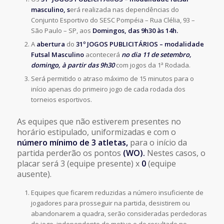
masculino, s
erá realizada nas dependências do
Conjunto Esportivo do SESC Pompéia – Rua Clélia, 93 –
São Paulo – SP, aos
Domingos, das 9h30 às 14h.
A
abertura
do
31º JOGOS PUBLICITÁRIOS – modalidade
Futsal Masculino
acontecerá
no dia 11 de setembro,
domingo, à partir das 9h30
com jogos da 1ª Rodada.
Será permitido o atraso máximo de 15 minutos para o
início apenas do primeiro jogo de cada rodada dos
torneios esportivos.
As equipes que não estiverem presentes no
horário estipulado, uniformizadas e com o
número mínimo de 3 atletas,
para o início da
partida perderão os pontos
(WO).
Nestes casos, o
placar será 3 (equipe presente) x
0
(equipe
ausente).
Equipes que ficarem reduzidas a número insuficiente de
jogadores para prosseguir na partida, desistirem ou
abandonarem a quadra, serão consideradas perdedoras