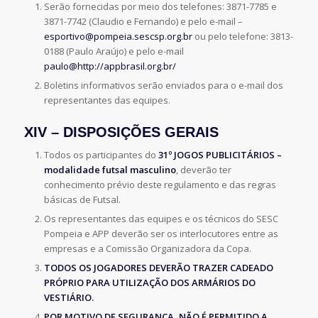
Serão fornecidas por meio dos telefones: 3871-7785 e
3871-7742 (Claudio e Fernando) e pelo e-mail –
esportivo@pompeia.sescsp.org.br
ou pelo telefone: 3813-
0188 (Paulo Araújo) e pelo e-mail
paulo@http://appbrasil.org.br/
Boletins informativos serão enviados para o e-mail dos
representantes das equipes.
XIV – DISPOSIÇÕES GERAIS
Todos os participantes do
31º JOGOS PUBLICITÁRIOS
–
modalidade futsal masculino
, deverão ter
conhecimento prévio deste regulamento e das regras
básicas de Futsal.
Os representantes das equipes e os técnicos do SESC
Pompeia e APP deverão ser os interlocutores entre as
empresas e a Comissão Organizadora da Copa.
TODOS OS JOGADORES DEVERÃO TRAZER CADEADO
PRÓPRIO PARA UTILIZAÇÃO DOS ARMÁRIOS DO
VESTIÁRIO.
POR MOTIVO DE SEGURANÇA, NÃO É PERMITIDO A