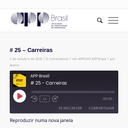
# 25 – Carreiras
/
/
/
2 de outubro de 2020
0 Comentários
em
APPCAST
APP Brasil
por
Jessica
APP Brasil
# 25 - Carreiras
Reproduzir
1x
00:00
/
episódio
SE INSCREVER
COMPARTILHAR
Reproduzir numa nova janela
COMPARTILHAR