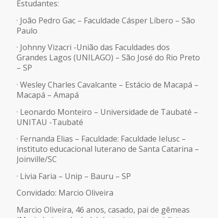
FEED RSS
Estudantes:
LINK
· João Pedro Gac – Faculdade Cásper Líbero – São
Paulo
· Johnny Vizacri -União das Faculdades dos
INCORPORAR
Grandes Lagos (UNILAGO) – São José do Rio Preto
– SP
· Wesley Charles Cavalcante – Estácio de Macapá –
Macapá – Amapá
· Leonardo Monteiro – Universidade de Taubaté –
UNITAU -Taubaté
· Fernanda Elias – Faculdade: Faculdade Ielusc –
instituto educacional luterano de Santa Catarina –
Joinville/SC
· Livia Faria – Unip – Bauru – SP
Convidado: Marcio Oliveira
Marcio Oliveira, 46 anos, casado, pai de gêmeas