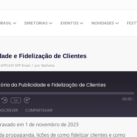
BRASIL
DIRETORIAS
EVENTOS
NOVIDADES
FEST
dade e Fidelização de Clientes
/
m
APPCAST
APP Brasil
por
Nathalia
ória da Publicidade e Fidelização de Clientes
00:00
/
1x
INSCREVER
COMPARTILHAR
ravado em 1 de novembro de 2023
da propaganda, lições de como fidelizar clientes e como