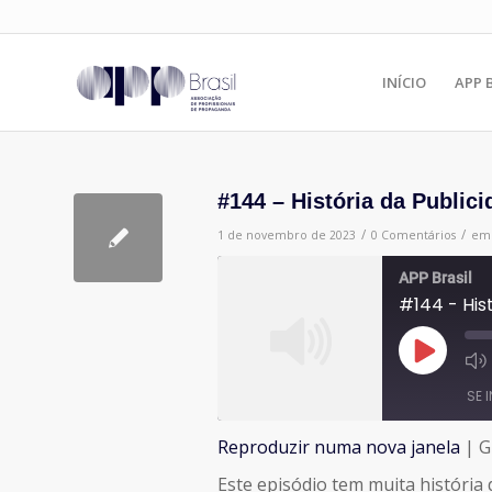
INÍCIO
APP 
#144 – História da Publici
/
/
1 de novembro de 2023
0 Comentários
e
APP Brasil
#144 - Hist
Reproduzir
episódio
SE 
Reproduzir numa nova janela
|
G
COMPARTILHAR
Este episódio tem muita história 
FEED RSS