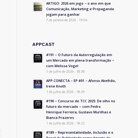
ARTIGO: 2026 em jogo – o ano em que
Comunicação, Marketing e Propaganda
jogam para ganhar
7 de janeiro de 2026 - 19:04
APPCAST
#191 – O Futuro da Autorregulação em
um Mercado em plena transformação –
com Melissa Vogel
,
1 de julho de 2026 - 18:38
APP CONECTA – EP #01 – Afonso Abelhão,
Irene Knoth
1 de julho de 2026 - 18:29
#190 – Concurso de TCC 2025: De olho no
futuro do mercado – com Pedro
Henrique Ferreira, Gustavo Murilhas e
Bianca Prazeres
1 de julho de 2026 - 18:22
#189 – Representatividade, Inclusão e o
Papel da Publicidade como Agente de