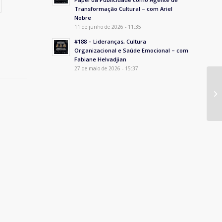
Transformação Cultural – com Ariel
Nobre
11 de junho de 2026 - 11:35
#188 – Lideranças, Cultura
Organizacional e Saúde Emocional – com
Fabiane Helvadjian
27 de maio de 2026 - 15:37
#1