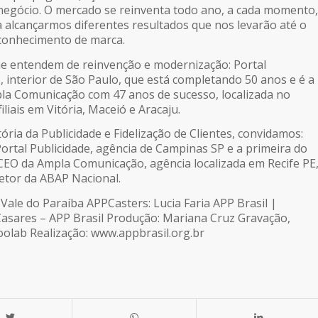
 negócio. O mercado se reinventa todo ano, a cada momento,
 alcançarmos diferentes resultados que nos levarão até o
conhecimento de marca.
e entendem de reinvenção e modernização: Portal
, interior de São Paulo, que está completando 50 anos e é a
mpla Comunicação com 47 anos de sucesso, localizada no
iliais em Vitória, Maceió e Aracaju.
ria da Publicidade e Fidelização de Clientes, convidamos:
Portal Publicidade, agência de Campinas SP e a primeira do
– CEO da Ampla Comunicação, agência localizada em Recife PE
etor da ABAP Nacional.
Vale do Paraíba APPCasters: Lucia Faria APP Brasil |
Casares – APP Brasil Produção: Mariana Cruz Gravação,
olab Realização: www.appbrasil.org.br