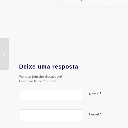
APP BRASIL ANUNCIA
OS VENCEDORES DO
22º PRÊMIO
CONTRIBUIÇÃO
Deixe uma resposta
PROFISSIONA...
Want to join the discussion?
Feel free to contribute!
*
Nome
*
E-mail