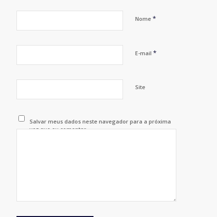
*
Nome
*
E-mail
Site
Salvar meus dados neste navegador para a próxima
vez que eu comentar.