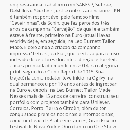
empresa ainda trabalhou com SABESP, Sebrae,
DeMillus e Skechers, entre outros anunciantes. PH
é também responsável pelo famoso filme
“Caveirinhas”, da Schin, que fez parte dos três
anos da campanha “Cervejão”, da qual ele também
esteve à frente, primeiro na Euro (atual Havas
Worldwide) e, em seguida, na Leo Burnett Tailor
Made. É dele ainda a criação da campanha
impressa “Letras”, da Fiat, que alertava para o uso
indevido de celulares durante a direção e foi eleita
a mais premiada do mundo em 2014, na categoria
print, segundo o Gunn Report de 2015. Sua
trajetória como redator teve início na Ogilvy, na
qual permaneceu por 10 anos antes de ingressar
na Euro e, depois, na Leo Burnett Tailor Made.
Nesses mais de 15 anos de carreira, construiu seu
portfólio com projetos também para Unilever,
Correios, Portal Terra e Citroën, além de ter
conquistado prêmios nacionais e internacionais,
como um Leão de Prata em Cannes, Gran Prix no
Festival de Nova York e Ouro tanto no One Show